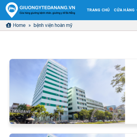
Bỏ
TRANG CHỦ
CỬA HÀNG
qua
nội
Home
»
bệnh viện hoàn mỹ
dung