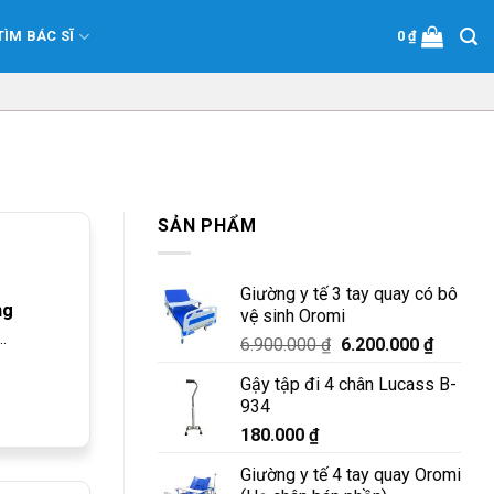
TÌM BÁC SĨ
0
₫
SẢN PHẨM
Giường y tế 3 tay quay có bô
ng
vệ sinh Oromi
.
Giá
Giá
6.900.000
₫
6.200.000
₫
gốc
hiện
Gậy tập đi 4 chân Lucass B-
là:
tại
934
6.900.000 ₫.
là:
180.000
₫
6.200.0
Giường y tế 4 tay quay Oromi