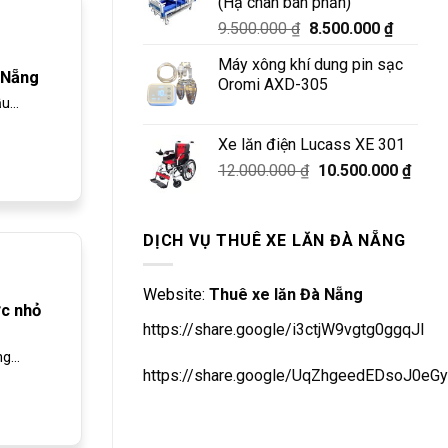
(Hạ chân bán phần)
Giá
Giá
9.500.000
₫
8.500.000
₫
gốc
hiện
Máy xông khí dung pin sạc
là:
tại
 Nẵng
Oromi AXD-305
9.500.000 ₫.
là:
...
8.500.0
Xe lăn điện Lucass XE 301
Giá
Giá
12.000.000
₫
10.500.000
₫
gốc
hiện
là:
tại
12.000.000 ₫.
là:
DỊCH VỤ THUÊ XE LĂN ĐÀ NẴNG
10.50
Website:
Thuê xe lăn Đà Nẵng
ớc nhỏ
https://share.google/i3ctjW9vgtg0ggqJl
...
https://share.google/UqZhgeedEDsoJ0eGy