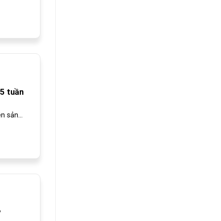
35 tuần
 sản...
?