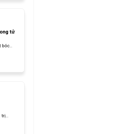
rong tử
bóc...
rị...