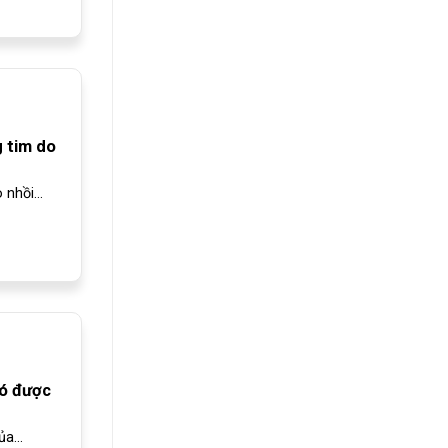
 tim do
nhồi...
Có được
a...