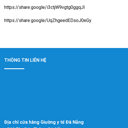
https://share.google/i3ctjW9vgtg0ggqJl
https://share.google/UqZhgeedEDsoJ0eGy
THÔNG TIN LIÊN HỆ
Địa chỉ cửa hàng Giường y tế Đà Nẵng