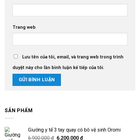
Trang web
Lưu tên của tôi, email, và trang web trong trình
duyệt này cho lần bình luận kế tiếp của tôi.
SẢN PHẨM
Giường y tế 3 tay quay có bô vệ sinh Oromi
Giá
Giá
6.900.000
₫
6.200.000
₫