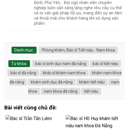
Định, Phú Yên... Đội ngũ nhân viên chuyên
nghiệp luôn sẵn sàng lắng nghe nhu cầu cụ thể
và tư vấn giải pháp tối ưu, mang đến sự an tâm
và thoải mái cho khách hàng khi sử dụng sản
phẩm.
Danh mục:
Phòng khám, Bác sĩ Tiết niệu - Nam khoa
Từ khóa:
bác sĩ sinh dục nam đà nẵng
bác sĩ tiết niệu
bác sĩ đà nẵng
khác sĩ khám nam khoa
khám nam khoa
đà nẵng
khám sinh dục đà nẵng
khám tiết niệu
nam
khoa
nam khoa đà nẵng
tiết niệu
Bài viết cùng chủ đề: