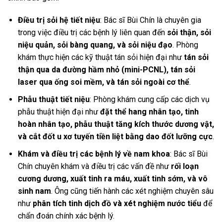
Điều trị sỏi hệ tiết niệu
: Bác sĩ Bùi Chín là chuyên gia
trong việc điều trị các bệnh lý liên quan đến
sỏi thận, sỏi
niệu quản, sỏi bàng quang, và sỏi niệu đạo
. Phòng
khám thực hiện các kỹ thuật tán sỏi hiện đại như
tán sỏi
thận qua da đường hầm nhỏ (mini-PCNL), tán sỏi
laser qua ống soi mềm, và tán sỏi ngoài cơ thể
.
Phẫu thuật tiết niệu
: Phòng khám cung cấp các dịch vụ
phẫu thuật hiện đại như
đặt thể hang nhân tạo, tinh
hoàn nhân tạo, phẫu thuật tăng kích thước dương vật,
và cắt đốt u xơ tuyến tiền liệt bằng dao đốt lưỡng cực
.
Khám và điều trị các bệnh lý về nam khoa
: Bác sĩ Bùi
Chín chuyên khám và điều trị các vấn đề như
rối loạn
cương dương, xuất tinh ra máu, xuất tinh sớm, và vô
sinh nam
. Ông cũng tiến hành các xét nghiệm chuyên sâu
như
phân tích tinh dịch đồ và xét nghiệm nước tiểu
để
chẩn đoán chính xác bệnh lý.