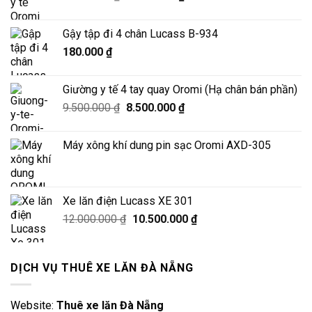
gốc
hiện
là:
tại
Gậy tập đi 4 chân Lucass B-934
6.900.000 ₫.
là:
180.000
₫
6.200.000 ₫.
Giường y tế 4 tay quay Oromi (Hạ chân bán phần)
Giá
Giá
9.500.000
₫
8.500.000
₫
gốc
hiện
là:
tại
Máy xông khí dung pin sạc Oromi AXD-305
9.500.000 ₫.
là:
8.500.000 ₫.
Xe lăn điện Lucass XE 301
Giá
Giá
12.000.000
₫
10.500.000
₫
gốc
hiện
là:
tại
12.000.000 ₫.
là:
DỊCH VỤ THUÊ XE LĂN ĐÀ NẴNG
10.500.000 ₫.
Website:
Thuê xe lăn Đà Nẵng