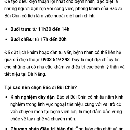
Để tạo điều kiện thuận lợi nhất cho bệnh nhân, đặc biệt là
những người bận rộn với công việc, phòng khám của Bác sĩ
Bùi Chín có lịch làm việc ngoài giờ hành chính:
Buổi trưa:
từ
11h30 đến 14h
Buổi chiều:
từ
17h đến 20h
Để đặt lịch khám hoặc cần tư vấn, bệnh nhân có thể liên hệ
qua số điện thoại:
0903 519 293
. Đây là một địa chỉ uy tín
cho những ai có nhu cầu khám và điều trị các bệnh lý thận và
tiết niệu tại Đà Nẵng.
Tại sao nên chọn Bác sĩ Bùi Chín?
Kinh nghiệm dày dặn
: Bác sĩ Bùi Chín có nhiều năm kinh
nghiệm trong lĩnh vực ngoại tiết niệu, cùng với vai trò cố
vấn chuyên môn tại bệnh viện lớn, là một đảm bảo vững
chắc về tay nghề và chuyên môn.
Phương pháp điều trị hiện đại
: Ông luôn cập nhật và áp