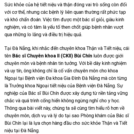
Sức khỏe của hệ tiết niệu và thận đóng vai trò sống còn đối
với cơ thể, nhưng các bệnh lý liên quan thường rất phức tạp
và khó chẩn đoán. Việc tìm được một bác sĩ giỏi, giàu kinh
nghiệm, và có tâm là yếu tố then chốt giúp bệnh nhân vượt
qua những lo lắng và điều trị hiệu quả.
Tại Đà Nẵng, khi nhắc đến chuyên khoa Thận và Tiết niệu, cái
tên
Bác sĩ Chuyên khoa II (CKII) Bùi Chín
luôn được giới
chuyên môn và bệnh nhân tin tưởng. Với bề dày kinh nghiệm
và uy tín, ông không chỉ là cố vấn chuyên môn cho khoa
Ngoại tại Bệnh viện Đa khoa Gia Đình Đà Nẵng mà còn từng
là Trưởng khoa Ngoại tiết niệu của Bệnh viện Đà Nẵng. Sự
nghiệp của Bác sĩ Bùi Chín được xây dựng từ nền tảng vững
chắc và quá trình cống hiến không ngừng nghỉ cho y học.
Thông qua bài viết này, chúng ta sẽ cùng tìm hiểu rõ hơn về
chuyên môn, dịch vụ và lý do tại sao Phòng khám của Bác sĩ
Bùi Chín lại là lựa chọn hàng đầu cho sức khỏe Thận và Tiết
niệu tại Đà Nẵng.