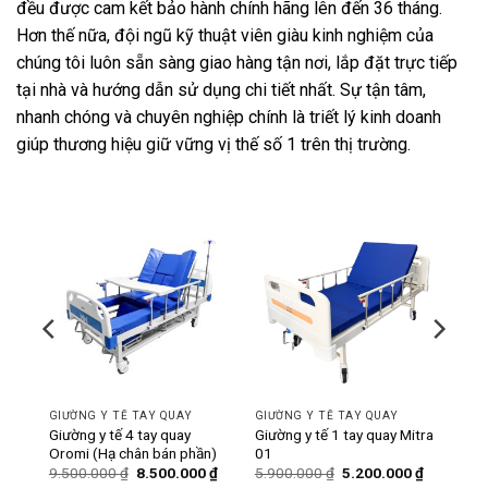
đều được cam kết bảo hành chính hãng lên đến 36 tháng.
Hơn thế nữa, đội ngũ kỹ thuật viên giàu kinh nghiệm của
chúng tôi luôn sẵn sàng giao hàng tận nơi, lắp đặt trực tiếp
tại nhà và hướng dẫn sử dụng chi tiết nhất. Sự tận tâm,
nhanh chóng và chuyên nghiệp chính là triết lý kinh doanh
giúp thương hiệu giữ vững vị thế số 1 trên thị trường.
-11%
-12%
GIƯỜNG Y TẾ TAY QUAY
GIƯỜNG Y TẾ TAY QUAY
ó bô
Giường y tế 4 tay quay
Giường y tế 1 tay quay Mitra
Oromi (Hạ chân bán phần)
01
Giá
Giá
Giá
Giá
Giá
0
₫
9.500.000
₫
8.500.000
₫
5.900.000
₫
5.200.000
₫
hiện
gốc
hiện
gốc
hiện