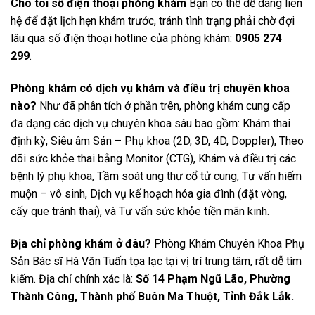
Cho tôi số điện thoại phòng khám
Bạn có thể dễ dàng liên
hệ để đặt lịch hẹn khám trước, tránh tình trạng phải chờ đợi
lâu qua số điện thoại hotline của phòng khám:
0905 274
299
.
Phòng khám có dịch vụ khám và điều trị chuyên khoa
nào?
Như đã phân tích ở phần trên, phòng khám cung cấp
đa dạng các dịch vụ chuyên khoa sâu bao gồm: Khám thai
định kỳ, Siêu âm Sản – Phụ khoa (2D, 3D, 4D, Doppler), Theo
dõi sức khỏe thai bằng Monitor (CTG), Khám và điều trị các
bệnh lý phụ khoa, Tầm soát ung thư cổ tử cung, Tư vấn hiếm
muộn – vô sinh, Dịch vụ kế hoạch hóa gia đình (đặt vòng,
cấy que tránh thai), và Tư vấn sức khỏe tiền mãn kinh.
Địa chỉ phòng khám ở đâu?
Phòng Khám Chuyên Khoa Phụ
Sản Bác sĩ Hà Văn Tuấn tọa lạc tại vị trí trung tâm, rất dễ tìm
kiếm. Địa chỉ chính xác là:
Số 14 Phạm Ngũ Lão, Phường
Thành Công, Thành phố Buôn Ma Thuột, Tỉnh Đắk Lắk.