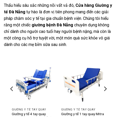
Thấu hiểu sâu sắc những nỗi vất vả đó,
Cửa hàng Giường y
tế Đà Nẵng
tự hào là đơn vị tiên phong mang đến các giải
pháp chăm sóc y tế tại gia chuẩn bệnh viện. Chúng tôi hiểu
rằng một chiếc
giường bệnh Đà Nẵng
chuyên dụng không
chỉ dành cho người cao tuổi hay người bệnh nặng, mà còn là
một công cụ hỗ trợ tuyệt vời, một món quà sức khỏe vô giá
dành cho các mẹ bỉm sữa sau sinh.
-11%
-12%
GIƯỜNG Y TẾ TAY QUAY
GIƯỜNG Y TẾ TAY QUAY
ó bô
Giường y tế 4 tay quay
Giường y tế 1 tay quay Mitra