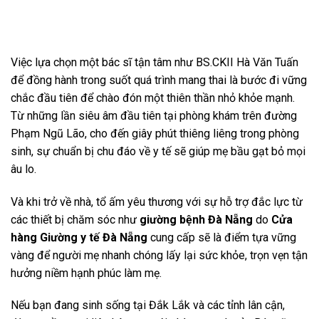
tại
là:
tại
là:
tại
₫.
là:
9.500.000 ₫.
là:
5.900.000 ₫.
là:
6.200.000 ₫.
8.500.000 ₫.
5.200.000
Việc lựa chọn một bác sĩ tận tâm như BS.CKII Hà Văn Tuấn
để đồng hành trong suốt quá trình mang thai là bước đi vững
chắc đầu tiên để chào đón một thiên thần nhỏ khỏe mạnh.
Từ những lần siêu âm đầu tiên tại phòng khám trên đường
Phạm Ngũ Lão, cho đến giây phút thiêng liêng trong phòng
sinh, sự chuẩn bị chu đáo về y tế sẽ giúp mẹ bầu gạt bỏ mọi
âu lo.
Và khi trở về nhà, tổ ấm yêu thương với sự hỗ trợ đắc lực từ
các thiết bị chăm sóc như
giường bệnh Đà Nẵng
do
Cửa
hàng Giường y tế Đà Nẵng
cung cấp sẽ là điểm tựa vững
vàng để người mẹ nhanh chóng lấy lại sức khỏe, trọn vẹn tận
hưởng niềm hạnh phúc làm mẹ.
Nếu bạn đang sinh sống tại Đắk Lắk và các tỉnh lân cận,