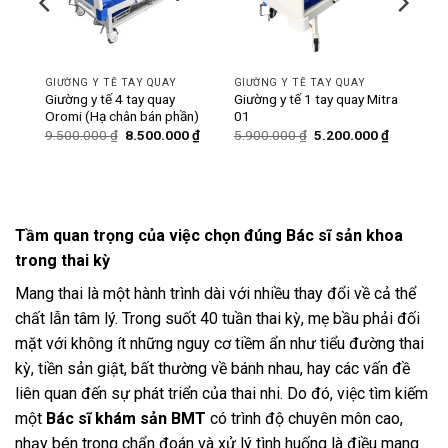
GIƯỜNG Y TẾ TAY QUAY
GIƯỜNG Y TẾ TAY QUAY
ó bô
Giường y tế 4 tay quay
Giường y tế 1 tay quay Mitra
Oromi (Hạ chân bán phần)
01
Giá
Giá
Giá
Giá
Giá
0
₫
9.500.000
₫
8.500.000
₫
5.900.000
₫
5.200.000
₫
hiện
gốc
hiện
gốc
hiện
tại
là:
tại
là:
tại
₫.
là:
9.500.000 ₫.
là:
5.900.000 ₫.
là:
6.200.000 ₫.
8.500.000 ₫.
5.200.000
Tầm quan trọng của việc chọn đúng Bác sĩ sản khoa
trong thai kỳ
Mang thai là một hành trình dài với nhiều thay đổi về cả thể
chất lẫn tâm lý. Trong suốt 40 tuần thai kỳ, mẹ bầu phải đối
mặt với không ít những nguy cơ tiềm ẩn như tiểu đường thai
kỳ, tiền sản giật, bất thường về bánh nhau, hay các vấn đề
liên quan đến sự phát triển của thai nhi. Do đó, việc tìm kiếm
một
Bác sĩ khám sản BMT
có trình độ chuyên môn cao,
nhạy bén trong chẩn đoán và xử lý tình huống là điều mang