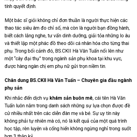
tính quyết định.
Một bác sĩ giỏi không chỉ đơn thuần là người thực hiện các
thao tác siêu âm đo chỉ số, mà còn là người bạn đồng hành,
biết cách lắng nghe, tư vấn dinh dưỡng, giải tỏa những lo âu
và thiết lập một phác đồ theo dõi cá nhân hóa cho từng thai
phụ. Trong bối cảnh đó, BS.CKII Hà Văn Tuấn nổi lên như
một “cây đại thụ” trong ngành sản phụ khoa tại khu vực,
được hàng ngàn chị em phụ nữ gửi trọn niềm tin.
Chân dung BS.CKII Hà Văn Tuấn – Chuyên gia đầu ngành
phụ sản
Khi nhắc đến dịch vụ
khám sản buôn mê
, cái tên Hà Văn
Tuấn luôn nằm trong danh sách những sự lựa chọn được đề
cử nhiều nhất trên các diễn đàn mẹ và bé. Sự uy tín này
không phải tự nhiên mà có, nó là kết quả của một quá trình
học tập, rèn luyện và cống hiến không ngừng nghỉ trong suốt
hơn 3 thập kỷ.