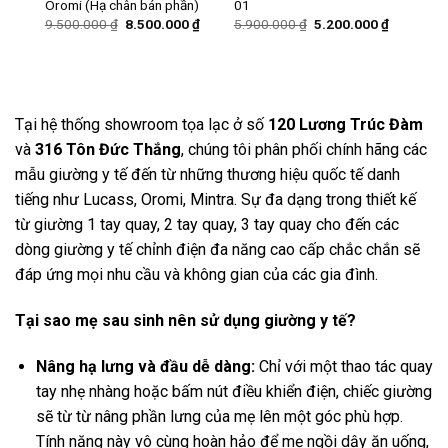
Oromi (Hạ chân bán phần)
01
Giá
Giá
Giá
Giá
Giá
0
₫
9.500.000
₫
8.500.000
₫
5.900.000
₫
5.200.000
₫
hiện
gốc
hiện
gốc
hiện
tại
là:
tại
là:
tại
₫.
là:
9.500.000 ₫.
là:
5.900.000 ₫.
là:
6.200.000 ₫.
8.500.000 ₫.
5.200.000
Tại hệ thống showroom tọa lạc ở số
120 Lương Trúc Đàm
và
316 Tôn Đức Thắng
, chúng tôi phân phối chính hãng các
mẫu giường y tế đến từ những thương hiệu quốc tế danh
tiếng như Lucass, Oromi, Mintra. Sự đa dạng trong thiết kế
từ giường 1 tay quay, 2 tay quay, 3 tay quay cho đến các
dòng giường y tế chỉnh điện đa năng cao cấp chắc chắn sẽ
đáp ứng mọi nhu cầu và không gian của các gia đình.
Tại sao mẹ sau sinh nên sử dụng giường y tế?
Nâng hạ lưng và đầu dễ dàng:
Chỉ với một thao tác quay
tay nhẹ nhàng hoặc bấm nút điều khiển điện, chiếc giường
sẽ từ từ nâng phần lưng của mẹ lên một góc phù hợp.
Tính năng này vô cùng hoàn hảo để mẹ ngồi dậy ăn uống,