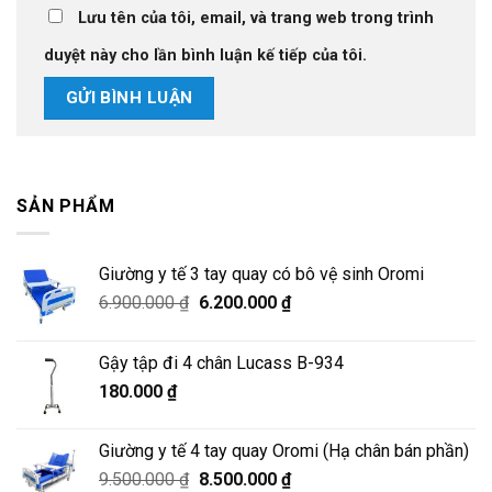
Lưu tên của tôi, email, và trang web trong trình
duyệt này cho lần bình luận kế tiếp của tôi.
SẢN PHẨM
Giường y tế 3 tay quay có bô vệ sinh Oromi
Giá
Giá
6.900.000
₫
6.200.000
₫
gốc
hiện
là:
tại
Gậy tập đi 4 chân Lucass B-934
6.900.000 ₫.
là:
180.000
₫
6.200.000 ₫.
Giường y tế 4 tay quay Oromi (Hạ chân bán phần)
Giá
Giá
9.500.000
₫
8.500.000
₫