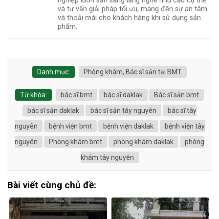
nghiệp luôn sẵn sàng lắng nghe nhu cầu cụ thể
và tư vấn giải pháp tối ưu, mang đến sự an tâm
và thoải mái cho khách hàng khi sử dụng sản
phẩm.
Danh mục:
Phòng khám, Bác sĩ sản tại BMT
Từ khóa:
bác sĩ bmt
bác sĩ daklak
Bác sĩ sản bmt
bác sĩ sản daklak
bác sĩ sản tây nguyên
bác sĩ tây
nguyên
bệnh viện bmt
bệnh viện daklak
bệnh viện tây
nguyên
Phòng khám bmt
phòng khám daklak
phòng
khám tây nguyên
Bài viết cùng chủ đề: