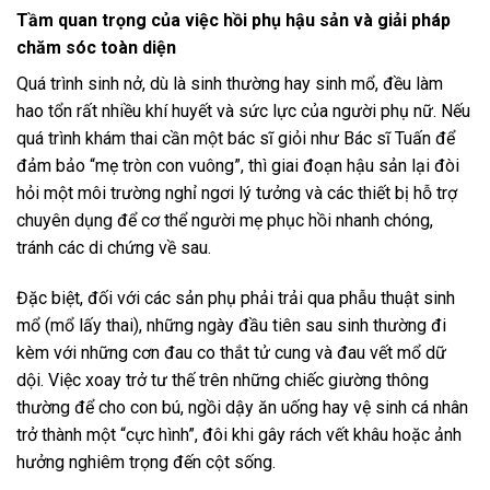
Tầm quan trọng của việc hồi phụ hậu sản và giải pháp
chăm sóc toàn diện
Quá trình sinh nở, dù là sinh thường hay sinh mổ, đều làm
hao tổn rất nhiều khí huyết và sức lực của người phụ nữ. Nếu
quá trình khám thai cần một bác sĩ giỏi như Bác sĩ Tuấn để
đảm bảo “mẹ tròn con vuông”, thì giai đoạn hậu sản lại đòi
hỏi một môi trường nghỉ ngơi lý tưởng và các thiết bị hỗ trợ
chuyên dụng để cơ thể người mẹ phục hồi nhanh chóng,
tránh các di chứng về sau.
Đặc biệt, đối với các sản phụ phải trải qua phẫu thuật sinh
mổ (mổ lấy thai), những ngày đầu tiên sau sinh thường đi
kèm với những cơn đau co thắt tử cung và đau vết mổ dữ
dội. Việc xoay trở tư thế trên những chiếc giường thông
thường để cho con bú, ngồi dậy ăn uống hay vệ sinh cá nhân
trở thành một “cực hình”, đôi khi gây rách vết khâu hoặc ảnh
hưởng nghiêm trọng đến cột sống.