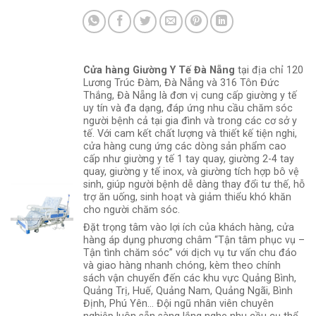
Cửa hàng Giường Y Tế Đà Nẵng
tại địa chỉ 120
Lương Trúc Đàm, Đà Nẵng và 316 Tôn Đức
Thắng, Đà Nẵng là đơn vị cung cấp giường y tế
uy tín và đa dạng, đáp ứng nhu cầu chăm sóc
người bệnh cả tại gia đình và trong các cơ sở y
tế. Với cam kết chất lượng và thiết kế tiện nghi,
cửa hàng cung ứng các dòng sản phẩm cao
cấp như giường y tế 1 tay quay, giường 2-4 tay
quay, giường y tế inox, và giường tích hợp bô vệ
sinh, giúp người bệnh dễ dàng thay đổi tư thế, hỗ
trợ ăn uống, sinh hoạt và giảm thiểu khó khăn
cho người chăm sóc.
Đặt trọng tâm vào lợi ích của khách hàng, cửa
hàng áp dụng phương châm “Tận tâm phục vụ –
Tận tình chăm sóc” với dịch vụ tư vấn chu đáo
và giao hàng nhanh chóng, kèm theo chính
sách vận chuyển đến các khu vực Quảng Bình,
Quảng Trị, Huế, Quảng Nam, Quảng Ngãi, Bình
Định, Phú Yên... Đội ngũ nhân viên chuyên