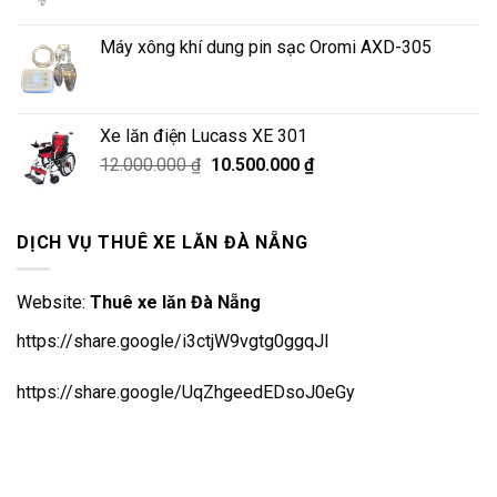
gốc
hiện
là:
tại
Máy xông khí dung pin sạc Oromi AXD-305
9.500.000 ₫.
là:
8.500.000 ₫.
Xe lăn điện Lucass XE 301
Giá
Giá
12.000.000
₫
10.500.000
₫
gốc
hiện
là:
tại
12.000.000 ₫.
là:
DỊCH VỤ THUÊ XE LĂN ĐÀ NẴNG
10.500.000 ₫.
Website:
Thuê xe lăn Đà Nẵng
https://share.google/i3ctjW9vgtg0ggqJl
https://share.google/UqZhgeedEDsoJ0eGy