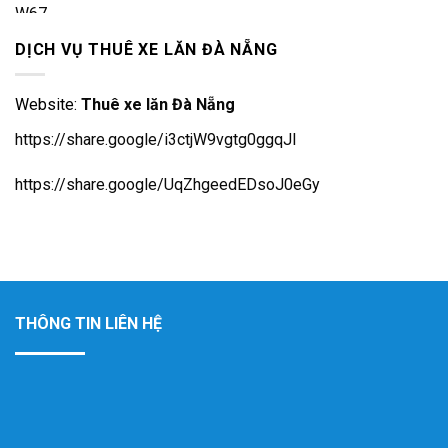
là:
tại
1.250.000 ₫.
là:
DỊCH VỤ THUÊ XE LĂN ĐÀ NẴNG
1.150.000 ₫.
Website:
Thuê xe lăn Đà Nẵng
https://share.google/i3ctjW9vgtg0ggqJl
https://share.google/UqZhgeedEDsoJ0eGy
THÔNG TIN LIÊN HỆ