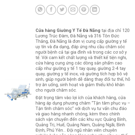
Cửa hàng Giường Y Tế Đà Nẵng
tại địa chỉ 120
Lương Trúc Đàm, Đà Nẵng và 316 Tôn Đức
Thắng, Đà Nẵng là đơn vị cung cấp giường y tế
uy tín và đa dạng, đáp ứng nhu cầu chăm sóc
người bệnh cả tại gia đình và trong các cơ sở y
tế. Với cam kết chất lượng và thiết kế tiện nghi,
cửa hàng cung ứng các dòng sản phẩm cao
cấp như giường y tế 1 tay quay, giường 2-4 tay
quay, giường y tế inox, và giường tích hợp bô vệ
sinh, giúp người bệnh dễ dàng thay đổi tư thế, hỗ
trợ ăn uống, sinh hoạt và giảm thiểu khó khăn
cho người chăm sóc.
Đặt trọng tâm vào lợi ích của khách hàng, cửa
hàng áp dụng phương châm “Tận tâm phục vụ –
Tận tình chăm sóc” với dịch vụ tư vấn chu đáo
và giao hàng nhanh chóng, kèm theo chính
sách vận chuyển đến các khu vực Quảng Bình,
Quảng Trị, Huế, Quảng Nam, Quảng Ngãi, Bình
Định, Phú Yên... Đội ngũ nhân viên chuyên