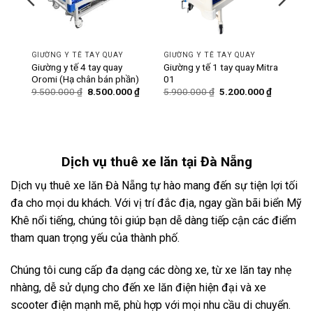
GIƯỜNG Y TẾ TAY QUAY
GIƯỜNG Y TẾ TAY QUAY
ó bô
Giường y tế 4 tay quay
Giường y tế 1 tay quay Mitra
Oromi (Hạ chân bán phần)
01
Giá
Giá
Giá
Giá
Giá
0
₫
9.500.000
₫
8.500.000
₫
5.900.000
₫
5.200.000
₫
hiện
gốc
hiện
gốc
hiện
tại
là:
tại
là:
tại
₫.
là:
9.500.000 ₫.
là:
5.900.000 ₫.
là:
6.200.000 ₫.
8.500.000 ₫.
5.200.000
Dịch vụ
thuê xe lăn tại Đà Nẵng
Dịch vụ thuê xe lăn Đà Nẵng tự hào mang đến sự tiện lợi tối
đa cho mọi du khách. Với vị trí đắc địa, ngay gần bãi biển Mỹ
Khê nổi tiếng, chúng tôi giúp bạn dễ dàng tiếp cận các điểm
tham quan trọng yếu của thành phố.
Chúng tôi cung cấp đa dạng các dòng xe, từ xe lăn tay nhẹ
nhàng, dễ sử dụng cho đến xe lăn điện hiện đại và xe
scooter điện mạnh mẽ, phù hợp với mọi nhu cầu di chuyển.