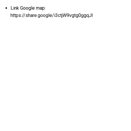
Link Google map:
https://share.google/i3ctjW9vgtg0ggqJl