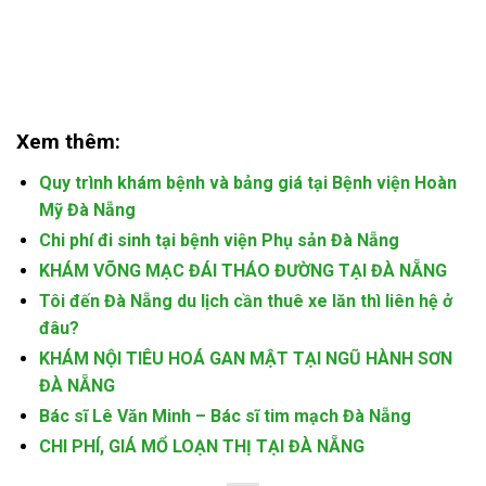
Xem thêm:
Quy trình khám bệnh và bảng giá tại Bệnh viện Hoàn
Mỹ Đà Nẵng
Chi phí đi sinh tại bệnh viện Phụ sản Đà Nẵng
KHÁM VÕNG MẠC ĐÁI THÁO ĐƯỜNG TẠI ĐÀ NẴNG
Tôi đến Đà Nẵng du lịch cần thuê xe lăn thì liên hệ ở
đâu?
KHÁM NỘI TIÊU HOÁ GAN MẬT TẠI NGŨ HÀNH SƠN
ĐÀ NẴNG
Bác sĩ Lê Văn Minh – Bác sĩ tim mạch Đà Nẵng
CHI PHÍ, GIÁ MỔ LOẠN THỊ TẠI ĐÀ NẴNG