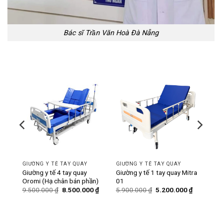
Bác sĩ Trần Văn Hoà Đà Nẵng
-11%
-12%
GIƯỜNG Y TẾ TAY QUAY
GIƯỜNG Y TẾ TAY QUAY
ó bô
Giường y tế 4 tay quay
Giường y tế 1 tay quay Mitra
Oromi (Hạ chân bán phần)
01
Giá
Giá
Giá
Giá
Giá
0
₫
9.500.000
₫
8.500.000
₫
5.900.000
₫
5.200.000
₫
hiện
gốc
hiện
gốc
hiện
tại
là:
tại
là:
tại
₫.
là:
9.500.000 ₫.
là:
5.900.000 ₫.
là:
6.200.000 ₫.
8.500.000 ₫.
5.200.000