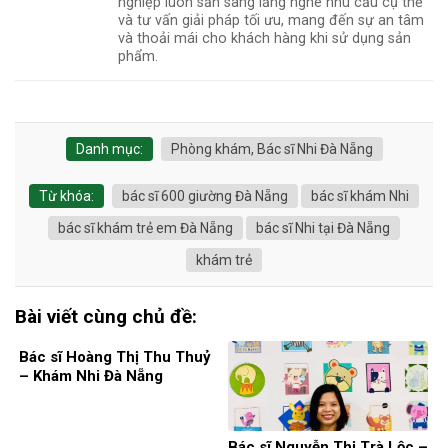
nghiệp luôn sẵn sàng lắng nghe nhu cầu cụ thể
và tư vấn giải pháp tối ưu, mang đến sự an tâm
và thoải mái cho khách hàng khi sử dụng sản
phẩm.
Danh mục:
Phòng khám, Bác sĩ Nhi Đà Nẵng
Từ khóa:
bác sĩ 600 giường Đà Nẵng
bác sĩ khám Nhi
bác sĩ khám trẻ em Đà Nẵng
bác sĩ Nhi tại Đà Nẵng
khám trẻ
Bài viết cùng chủ đề:
Bác sĩ Hoàng Thị Thu Thuỷ
– Khám Nhi Đà Nẵng
Bác sĩ Nguyễn Thị Trà Lộc –