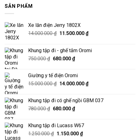
SẢN PHẨM
Xe lăn điện Jerry 1802X
Giá
Giá
14.000.000
₫
11.500.000
₫
gốc
hiện
là:
tại
Khung tập đi - ghế tắm Oromi
14.000.000 ₫.
là:
Giá
Giá
750.000
₫
680.000
₫
11.500.000 ₫.
gốc
hiện
là:
tại
Giường y tế điện Oromi
750.000 ₫.
là:
Giá
Giá
15.000.000
₫
14.000.000
₫
680.000 ₫.
gốc
hiện
là:
tại
Khung tập đi có ghế ngồi GBM 037
15.000.000 ₫.
là:
Giá
Giá
780.000
₫
680.000
₫
14.000.000 ₫.
gốc
hiện
là:
tại
Khung tập đi Lucass W67
780.000 ₫.
là:
Giá
Giá
1.250.000
₫
1.150.000
₫
680.000 ₫.
gốc
hiện