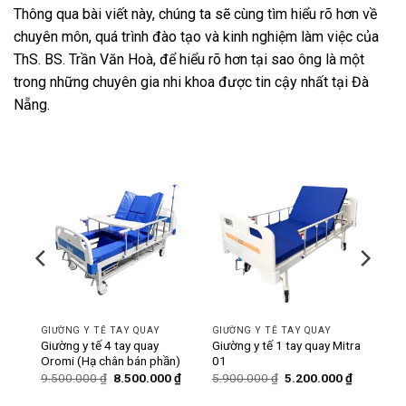
Thông qua bài viết này, chúng ta sẽ cùng tìm hiểu rõ hơn về
chuyên môn, quá trình đào tạo và kinh nghiệm làm việc của
ThS. BS. Trần Văn Hoà, để hiểu rõ hơn tại sao ông là một
trong những chuyên gia nhi khoa được tin cậy nhất tại Đà
Nẵng.
-11%
-12%
GIƯỜNG Y TẾ TAY QUAY
GIƯỜNG Y TẾ TAY QUAY
ó bô
Giường y tế 4 tay quay
Giường y tế 1 tay quay Mitra
Oromi (Hạ chân bán phần)
01
Giá
Giá
Giá
Giá
Giá
0
₫
9.500.000
₫
8.500.000
₫
5.900.000
₫
5.200.000
₫
hiện
gốc
hiện
gốc
hiện
tại
là:
tại
là:
tại