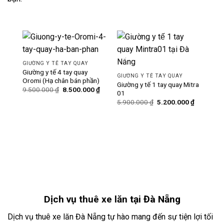
-11%
-12%
GIƯỜNG Y TẾ TAY QUAY
Giường y tế 4 tay quay
GIƯỜNG Y TẾ TAY QUAY
Oromi (Hạ chân bán phần)
Giường y tế 1 tay quay Mitra
Giá
Giá
9.500.000
₫
8.500.000
₫
01
gốc
hiện
Giá
Giá
là:
tại
5.900.000
₫
5.200.000
₫
gốc
hiện
9.500.000 ₫.
là:
là:
tại
8.500.000 ₫.
5.900.000 ₫.
là:
GIƯ
5.200.000
Giườ
hạ 
Dịch vụ
thuê xe lăn
tại Đà Nẵng
Dịch vụ thuê xe lăn Đà Nẵng tự hào mang đến sự tiện lợi tối