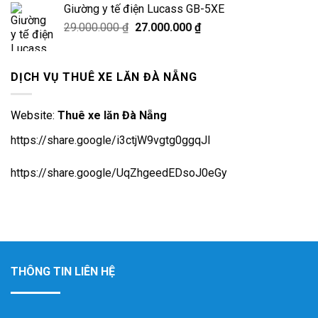
Giường y tế điện Lucass GB-5XE
Giá
Giá
29.000.000
₫
27.000.000
₫
gốc
hiện
là:
tại
29.000.000 ₫.
là:
DỊCH VỤ THUÊ XE LĂN ĐÀ NẴNG
27.000.000 ₫.
Website:
Thuê xe lăn Đà Nẵng
https://share.google/i3ctjW9vgtg0ggqJl
https://share.google/UqZhgeedEDsoJ0eGy
THÔNG TIN LIÊN HỆ