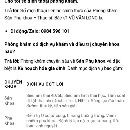
Cho tôi số điện thoại phòng khám.
Trả lời:
Số điện thoại liên hệ chính thức của Phòng khám
Sản Phụ khoa – Thạc sĩ. Bác sĩ: VŨ VĂN LONG là:
Di động/Zalo:
0984.596.101
Phòng khám có dịch vụ khám và điều trị chuyên khoa
nào?
Trả lời:
Phòng khám chuyên sâu về
Sản Phụ khoa
và đặc
biệt là
Kế hoạch hóa gia đình
. Danh mục dịch vụ bao gồm:
CHUYÊN
DỊCH VỤ CỐT LÕI
KHOA
Siêu âm thai 4D/5D, Siêu âm hình thái học, Tầm soát
Sản
dị tật thai nhi (Double Test, NIPT), Sàng lọc đái tháo
Khoa
đường thai kỳ, tiền sản giật.
Điều trị U xơ tử cung, U nang buồng trứng, Viêm
Phụ
nhiễm phụ khoa, Bệnh lý lạc nội mạc tử cung, Rối
Khoa
loạn kinh nguyệt.