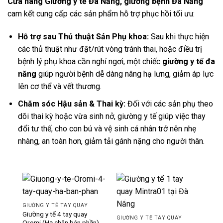
Cửa hàng Giường y tế Đà Nẵng, giường bệnh Đà Nẵng
cam kết cung cấp các sản phẩm hỗ trợ phục hồi tối ưu:
Hỗ trợ sau Thủ thuật Sản Phụ khoa:
Sau khi thực hiện
các thủ thuật như đặt/rút vòng tránh thai, hoặc điều trị
bệnh lý phụ khoa cần nghỉ ngơi, một chiếc
giường y tế đa
năng
giúp người bệnh dễ dàng nâng hạ lưng, giảm áp lực
lên cơ thể và vết thương.
Chăm sóc Hậu sản & Thai kỳ:
Đối với các sản phụ theo
dõi thai kỳ hoặc vừa sinh nở, giường y tế giúp việc thay
đổi tư thế, cho con bú và vệ sinh cá nhân trở nên nhẹ
nhàng, an toàn hơn, giảm tải gánh nặng cho người thân.
-11%
-12%
GIƯỜNG Y TẾ TAY QUAY
Giường y tế 4 tay quay
GIƯỜNG Y TẾ TAY QUAY
Oromi (Hạ chân bán phần)