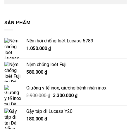
SẢN PHẨM
Nệm hơi chống loét Lucass 5789
1.050.000
₫
Nệm chống loét Fuji
580.000
₫
Giường y tế inox, giường bệnh nhân inox
Giá
Giá
3.900.000
₫
3.300.000
₫
gốc
hiện
là:
tại
Gậy tập đi Lucass Y20
3.900.000 ₫.
là:
180.000
₫
3.300.000 ₫.