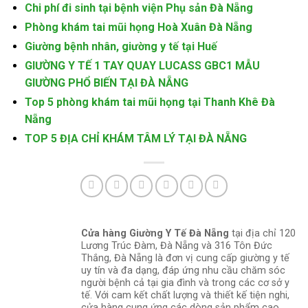
Chi phí đi sinh tại bệnh viện Phụ sản Đà Nẵng
Phòng khám tai mũi họng Hoà Xuân Đà Nẵng
Giường bệnh nhân, giường y tế tại Huế
GIƯỜNG Y TẾ 1 TAY QUAY LUCASS GBC1 MẪU
GIƯỜNG PHỔ BIẾN TẠI ĐÀ NẴNG
Top 5 phòng khám tai mũi họng tại Thanh Khê Đà
Nẵng
TOP 5 ĐỊA CHỈ KHÁM TÂM LÝ TẠI ĐÀ NẴNG
Cửa hàng Giường Y Tế Đà Nẵng
tại địa chỉ 120
Lương Trúc Đàm, Đà Nẵng và 316 Tôn Đức
Thắng, Đà Nẵng là đơn vị cung cấp giường y tế
uy tín và đa dạng, đáp ứng nhu cầu chăm sóc
người bệnh cả tại gia đình và trong các cơ sở y
tế. Với cam kết chất lượng và thiết kế tiện nghi,
cửa hàng cung ứng các dòng sản phẩm cao