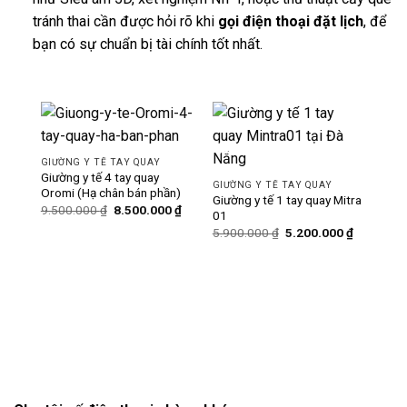
tránh thai cần được hỏi rõ khi
gọi điện thoại đặt lịch
, để
bạn có sự chuẩn bị tài chính tốt nhất.
-11%
-12%
GIƯỜNG Y TẾ TAY QUAY
Giường y tế 4 tay quay
GIƯỜNG Y TẾ TAY QUAY
Oromi (Hạ chân bán phần)
Giường y tế 1 tay quay Mitra
Giá
Giá
9.500.000
₫
8.500.000
₫
01
gốc
hiện
Giá
Giá
là:
tại
5.900.000
₫
5.200.000
₫
gốc
hiện
9.500.000 ₫.
là:
là:
tại
8.500.000 ₫.
5.900.000 ₫.
là:
GIƯ
5.200.000
Giườ
hạ 