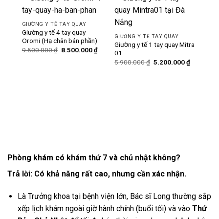
-11%
-12%
GIƯỜNG Y TẾ TAY QUAY
Giường y tế 4 tay quay
GIƯỜNG Y TẾ TAY QUAY
Oromi (Hạ chân bán phần)
Giường y tế 1 tay quay Mitra
Giá
Giá
9.500.000
₫
8.500.000
₫
01
gốc
hiện
Giá
Giá
là:
tại
5.900.000
₫
5.200.000
₫
gốc
hiện
9.500.000 ₫.
là:
là:
tại
8.500.000 ₫.
5.900.000 ₫.
là:
GIƯ
5.200.000
Giườ
hạ 
Phòng khám có khám thứ 7 và chủ nhật không?
Trả lời:
Có khả năng rất cao, nhưng cần xác nhận.
Là Trưởng khoa tại bệnh viện lớn, Bác sĩ Long thường sắp
xếp lịch khám ngoài giờ hành chính (buổi tối) và vào
Thứ