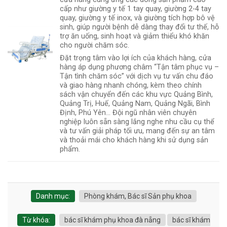
cấp như giường y tế 1 tay quay, giường 2-4 tay
quay, giường y tế inox, và giường tích hợp bô vệ
sinh, giúp người bệnh dễ dàng thay đổi tư thế, hỗ
trợ ăn uống, sinh hoạt và giảm thiểu khó khăn
cho người chăm sóc.
Đặt trọng tâm vào lợi ích của khách hàng, cửa
hàng áp dụng phương châm “Tận tâm phục vụ –
Tận tình chăm sóc” với dịch vụ tư vấn chu đáo
và giao hàng nhanh chóng, kèm theo chính
sách vận chuyển đến các khu vực Quảng Bình,
Quảng Trị, Huế, Quảng Nam, Quảng Ngãi, Bình
Định, Phú Yên... Đội ngũ nhân viên chuyên
nghiệp luôn sẵn sàng lắng nghe nhu cầu cụ thể
và tư vấn giải pháp tối ưu, mang đến sự an tâm
và thoải mái cho khách hàng khi sử dụng sản
phẩm.
Danh mục:
Phòng khám, Bác sĩ Sản phụ khoa
Từ khóa:
bác sĩ khám phụ khoa đà nẵng
bác sĩ khám