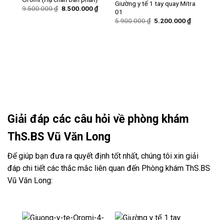
Giường y tế 1 tay quay Mitra
Giá
Giá
9.500.000
₫
8.500.000
₫
01
gốc
hiện
Giá
Giá
là:
tại
5.900.000
₫
5.200.000
₫
gốc
hiện
9.500.000 ₫.
là:
là:
tại
8.500.000 ₫.
5.900.000 ₫.
là:
GIƯ
5.200.000
Giườ
hạ 
Giải đáp các câu hỏi về phòng khám
ThS.BS Vũ Văn Long
Để giúp bạn đưa ra quyết định tốt nhất, chúng tôi xin giải
đáp chi tiết các thắc mắc liên quan đến Phòng khám ThS.BS
Vũ Văn Long: