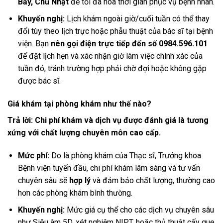
Bảy, Chủ Nhật
để tối đa hóa thời gian phục vụ bệnh nhân.
Khuyến nghị:
Lịch khám ngoài giờ/cuối tuần có thể thay
đổi tùy theo lịch trực hoặc phẫu thuật của bác sĩ tại bệnh
viện. Bạn
nên gọi điện trực tiếp đến số 0984.596.101
để đặt lịch hẹn và xác nhận giờ làm việc chính xác của
tuần đó, tránh trường hợp phải chờ đợi hoặc không gặp
được bác sĩ.
Giá khám tại phòng khám như thế nào?
Trả lời:
Chi phí khám và dịch vụ được đánh giá là tương
xứng với chất lượng chuyên môn cao cấp.
Mức phí:
Do là phòng khám của Thạc sĩ, Trưởng khoa
Bệnh viện tuyến đầu, chi phí khám lâm sàng và tư vấn
chuyên sâu sẽ
hợp lý
và đảm bảo chất lượng, thường cao
hơn các phòng khám bình thường.
Khuyến nghị:
Mức giá cụ thể cho các dịch vụ chuyên sâu
như Siêu âm 5D, xét nghiệm NIPT, hoặc thủ thuật cấy que