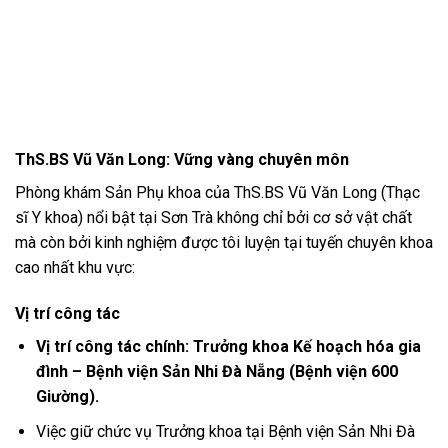
5.900.000 ₫.
là:
GIƯ
5.200.000
Giườ
hạ 
ThS.BS Vũ Văn Long: Vững vàng chuyên môn
Phòng khám Sản Phụ khoa của ThS.BS Vũ Văn Long (Thạc
sĩ Y khoa) nổi bật tại Sơn Trà không chỉ bởi cơ sở vật chất
mà còn bởi kinh nghiệm được tôi luyện tại tuyến chuyên khoa
cao nhất khu vực:
Vị trí công tác
Vị trí công tác chính:
Trưởng khoa Kế hoạch hóa gia
đình – Bệnh viện Sản Nhi Đà Nẵng (Bệnh viện 600
Giường).
Việc giữ chức vụ Trưởng khoa tại Bệnh viện Sản Nhi Đà