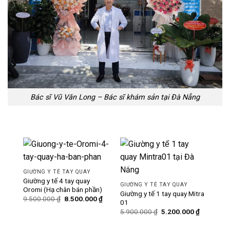
Bác sĩ Vũ Văn Long – Bác sĩ khám sản tại Đà Nẵng
-11%
-12%
GIƯỜNG Y TẾ TAY QUAY
Giường y tế 4 tay quay
GIƯỜNG Y TẾ TAY QUAY
Oromi (Hạ chân bán phần)
Giường y tế 1 tay quay Mitra
Giá
Giá
9.500.000
₫
8.500.000
₫
01
gốc
hiện
Giá
Giá
là:
tại
5.900.000
₫
5.200.000
₫
gốc
hiện
9.500.000 ₫.
là:
là:
tại
8.500.000 ₫.