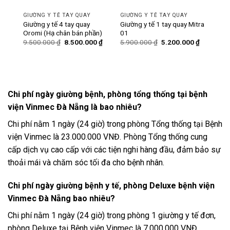
GIƯỜNG Y TẾ TAY QUAY
GIƯỜNG Y TẾ TAY QUAY
ó bô
Giường y tế 4 tay quay
Giường y tế 1 tay quay Mitra
Oromi (Hạ chân bán phần)
01
Giá
Giá
Giá
Giá
Giá
0
₫
9.500.000
₫
8.500.000
₫
5.900.000
₫
5.200.000
₫
hiện
gốc
hiện
gốc
hiện
tại
là:
tại
là:
tại
₫.
là:
9.500.000 ₫.
là:
5.900.000 ₫.
là:
6.200.000 ₫.
8.500.000 ₫.
5.200.000
Chi phí ngày giường bệnh, phòng tổng thống tại bệnh
viện Vinmec Đà Nẵng là bao nhiêu?
Chi phí nằm 1 ngày (24 giờ) trong phòng Tổng thống tại Bệnh
viện Vinmec là 23.000.000 VNĐ. Phòng Tổng thống cung
cấp dịch vụ cao cấp với các tiện nghi hàng đầu, đảm bảo sự
thoải mái và chăm sóc tối đa cho bệnh nhân.
Chi phí ngày giường bệnh y tế, phòng Deluxe bệnh viện
Vinmec Đà Nẵng bao nhiêu?
Chi phí nằm 1 ngày (24 giờ) trong phòng 1 giường y tế đơn,
phòng Deluxe tại Bệnh viện Vinmec là 7.000.000 VNĐ.