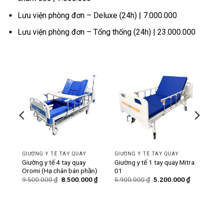
Lưu viện phòng đơn – Deluxe (24h) | 7.000.000
Lưu viện phòng đơn – Tổng thống (24h) | 23.000.000
-11%
-12%
GIƯỜNG Y TẾ TAY QUAY
GIƯỜNG Y TẾ TAY QUAY
ó bô
Giường y tế 4 tay quay
Giường y tế 1 tay quay Mitra
Oromi (Hạ chân bán phần)
01
Giá
Giá
Giá
Giá
Giá
0
₫
9.500.000
₫
8.500.000
₫
5.900.000
₫
5.200.000
₫
hiện
gốc
hiện
gốc
hiện
tại
là:
tại
là:
tại
₫.
là:
9.500.000 ₫.
là:
5.900.000 ₫.
là:
6.200.000 ₫.
8.500.000 ₫.
5.200.000