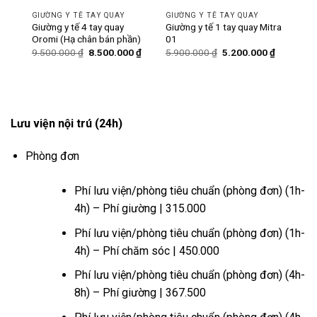
GIƯỜNG Y TẾ TAY QUAY
GIƯỜNG Y TẾ TAY QUAY
ó bô
Giường y tế 4 tay quay
Giường y tế 1 tay quay Mitra
Oromi (Hạ chân bán phần)
01
Giá
Giá
Giá
Giá
Giá
0
₫
9.500.000
₫
8.500.000
₫
5.900.000
₫
5.200.000
₫
hiện
gốc
hiện
gốc
hiện
tại
là:
tại
là:
tại
₫.
là:
9.500.000 ₫.
là:
5.900.000 ₫.
là:
6.200.000 ₫.
8.500.000 ₫.
5.200.000
Lưu viện nội trú (24h)
Phòng đơn
Phí lưu viện/phòng tiêu chuẩn (phòng đơn) (1h-
4h) – Phí giường | 315.000
Phí lưu viện/phòng tiêu chuẩn (phòng đơn) (1h-
4h) – Phí chăm sóc | 450.000
Phí lưu viện/phòng tiêu chuẩn (phòng đơn) (4h-
8h) – Phí giường | 367.500