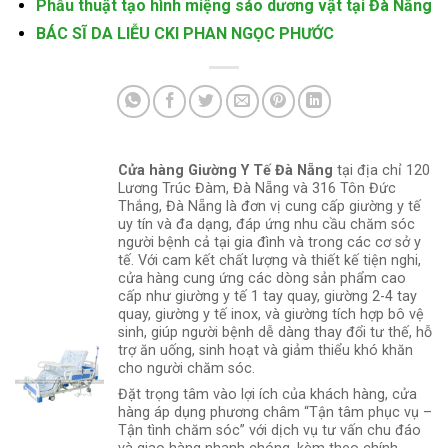
Phẫu thuật tạo hình miệng sáo dương vật tại Đà Nẵng
BÁC SĨ DA LIỄU CKI PHAN NGỌC PHƯỚC
Cửa hàng Giường Y Tế Đà Nẵng
tại địa chỉ 120
Lương Trúc Đàm, Đà Nẵng và 316 Tôn Đức
Thắng, Đà Nẵng là đơn vị cung cấp giường y tế
uy tín và đa dạng, đáp ứng nhu cầu chăm sóc
người bệnh cả tại gia đình và trong các cơ sở y
tế. Với cam kết chất lượng và thiết kế tiện nghi,
cửa hàng cung ứng các dòng sản phẩm cao
cấp như giường y tế 1 tay quay, giường 2-4 tay
quay, giường y tế inox, và giường tích hợp bô vệ
sinh, giúp người bệnh dễ dàng thay đổi tư thế, hỗ
trợ ăn uống, sinh hoạt và giảm thiểu khó khăn
cho người chăm sóc.
Đặt trọng tâm vào lợi ích của khách hàng, cửa
hàng áp dụng phương châm “Tận tâm phục vụ –
Tận tình chăm sóc” với dịch vụ tư vấn chu đáo