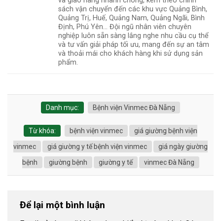
và giao hàng nhanh chóng, kèm theo chính
sách vận chuyển đến các khu vực Quảng Bình,
Quảng Trị, Huế, Quảng Nam, Quảng Ngãi, Bình
Định, Phú Yên... Đội ngũ nhân viên chuyên
nghiệp luôn sẵn sàng lắng nghe nhu cầu cụ thể
và tư vấn giải pháp tối ưu, mang đến sự an tâm
và thoải mái cho khách hàng khi sử dụng sản
phẩm.
Danh mục:
Bệnh viện Vinmec Đà Nẵng
Từ khóa:
bệnh viện vinmec
giá giường bệnh viện
vinmec
giá giường y tế bệnh viện vinmec
giá ngày giường
bệnh
giường bệnh
giường y tế
vinmec Đà Nẵng
Để lại một bình luận