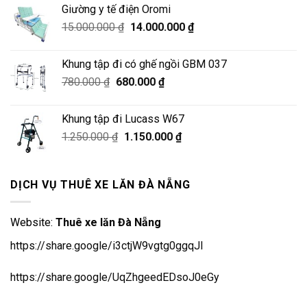
là:
tại
Giường y tế điện Oromi
750.000 ₫.
là:
Giá
Giá
15.000.000
₫
14.000.000
₫
680.000 ₫.
gốc
hiện
là:
tại
Khung tập đi có ghế ngồi GBM 037
15.000.000 ₫.
là:
Giá
Giá
780.000
₫
680.000
₫
14.000.000 ₫.
gốc
hiện
là:
tại
Khung tập đi Lucass W67
780.000 ₫.
là:
Giá
Giá
1.250.000
₫
1.150.000
₫
680.000 ₫.
gốc
hiện
là:
tại
1.250.000 ₫.
là:
DỊCH VỤ THUÊ XE LĂN ĐÀ NẴNG
1.150.000 ₫.
Website:
Thuê xe lăn Đà Nẵng
https://share.google/i3ctjW9vgtg0ggqJl
https://share.google/UqZhgeedEDsoJ0eGy