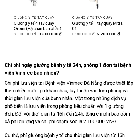
GIƯỜNG Y TẾ TAY QUAY
GIƯỜNG Y TẾ TAY QUAY
ó bô
Giường y tế 4 tay quay
Giường y tế 1 tay quay Mitra
Oromi (Hạ chân bán phần)
01
Giá
Giá
Giá
Giá
Giá
0
₫
9.500.000
₫
8.500.000
₫
5.900.000
₫
5.200.000
₫
hiện
gốc
hiện
gốc
hiện
tại
là:
tại
là:
tại
₫.
là:
9.500.000 ₫.
là:
5.900.000 ₫.
là:
6.200.000 ₫.
8.500.000 ₫.
5.200.000
Chi phí ngày giường bệnh y tế 24h, phòng 1 đơn tại bệnh
viện Vinmec bao nhiêu?
Chi phí lưu viện tại Bệnh viện Vinmec Đà Nẵng được thiết lập
theo nhiều mức giá khác nhau, tùy thuộc vào loại phòng và
thời gian lưu viện của bệnh nhân. Một trong những dịch vụ
phổ biến là lưu viện trong phòng tiêu chuẩn với 1 giường
đơn. Đối với thời gian từ 16h đến 24h, tổng chi phí bao gồm
cả phí giường và chi phí chăm sóc là 2.100.000 VNĐ.
Cụ thể, phí giường bệnh y tế cho thời gian lưu viện từ 16h