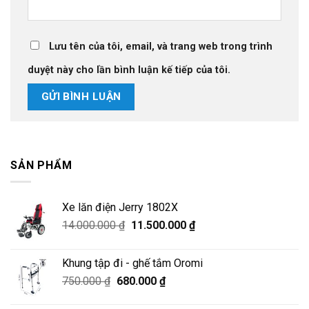
Lưu tên của tôi, email, và trang web trong trình
duyệt này cho lần bình luận kế tiếp của tôi.
SẢN PHẨM
Xe lăn điện Jerry 1802X
Giá
Giá
14.000.000
₫
11.500.000
₫
gốc
hiện
là:
tại
Khung tập đi - ghế tắm Oromi
14.000.000 ₫.
là:
Giá
Giá
750.000
₫
680.000
₫
11.500.000 ₫.
gốc
hiện