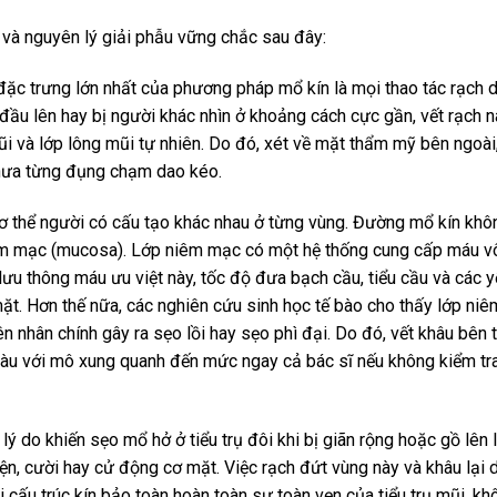
 và nguyên lý giải phẫu vững chắc sau đây:
đặc trưng lớn nhất của phương pháp mổ kín là mọi thao tác rạch
ầu lên hay bị người khác nhìn ở khoảng cách cực gần, vết rạch 
ũi và lớp lông mũi tự nhiên. Do đó, xét về mặt thẩm mỹ bên ngoài
chưa từng đụng chạm dao kéo.
 thể người có cấu tạo khác nhau ở từng vùng. Đường mổ kín khô
iêm mạc (mucosa). Lớp niêm mạc có một hệ thống cung cấp máu v
lưu thông máu ưu việt này, tốc độ đưa bạch cầu, tiểu cầu và các y
ặt. Hơn thế nữa, các nghiên cứu sinh học tế bào cho thấy lớp ni
 nhân chính gây ra sẹo lồi hay sẹo phì đại. Do đó, vết khâu bên 
 màu với mô xung quanh đến mức ngay cả bác sĩ nếu không kiểm tr
ý do khiến sẹo mổ hở ở tiểu trụ đôi khi bị giãn rộng hoặc gồ lên 
uyện, cười hay cử động cơ mặt. Việc rạch đứt vùng này và khâu lại 
i cấu trúc kín bảo toàn hoàn toàn sự toàn vẹn của tiểu trụ mũi, k