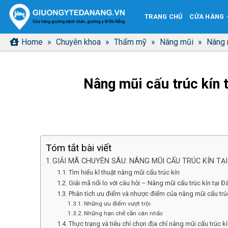
Bỏ
TRANG CHỦ
CỬA HÀNG
qua
nội
Home
»
Chuyên khoa
»
Thẩm mỹ
»
Nâng mũi
»
Nâng 
dung
Nâng mũi cấu trúc kín 
Tóm tắt bài viết
GIẢI MÃ CHUYÊN SÂU: NÂNG MŨI CẤU TRÚC KÍN TẠ
Tìm hiểu kĩ thuật nâng mũi cấu trúc kín
Giải mã nổi lo với câu hỏi – Nâng mũi cấu trúc kín tại
Phân tích ưu điểm và nhược điểm của nâng mũi cấu trú
Những ưu điểm vượt trội
Những hạn chế cần cân nhắc
Thực trạng và tiêu chí chọn địa chỉ nâng mũi cấu trúc kí