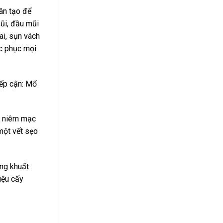
ân tạo để
mũi, đầu mũi
ai, sụn vách
ắc phục mọi
iếp cận: Mổ
g niêm mạc
một vết sẹo
ong khuất
iệu cấy