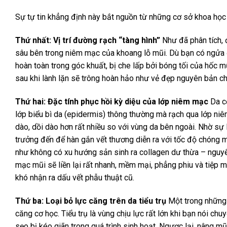
Sự tự tin khẳng định này bắt nguồn từ những cơ sở khoa học
Thứ nhất: Vị trí đường rạch “tàng hình”
Như đã phân tích, 
sâu bên trong niêm mạc của khoang lỗ mũi. Dù bạn có ngửa đ
hoàn toàn trong góc khuất, bị che lấp bởi bóng tối của hốc m
sau khi lành lặn sẽ trông hoàn hảo như vẻ đẹp nguyên bản 
Thứ hai: Đặc tính phục hồi kỳ diệu của lớp niêm mạc
Da cơ
lớp biểu bì da (epidermis) thông thường mà rạch qua lớp n
dào, dồi dào hơn rất nhiều so với vùng da bên ngoài. Nhờ sự 
trưởng đến để hàn gắn vết thương diễn ra với tốc độ chóng m
như không có xu hướng sản sinh ra collagen dư thừa – nguyên
mạc mũi sẽ liền lại rất nhanh, mềm mại, phẳng phiu và tiệp
khó nhận ra dấu vết phẫu thuật cũ.
Thứ ba: Loại bỏ lực căng trên da tiểu trụ
Một trong những l
căng cơ học. Tiểu trụ là vùng chịu lực rất lớn khi bạn nói ch
sẹo bị kéo giãn trong quá trình sinh hoạt. Ngược lại, nâng mũ