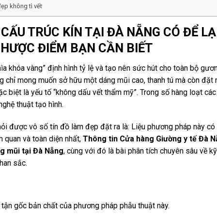
ẹp không tì vết
CẤU TRÚC KÍN TẠI ĐÀ NẴNG CÓ ĐỂ LẠ
HƯỢC ĐIỂM BẠN CẦN BIẾT
ìa khóa vàng” định hình tỷ lệ và tạo nên sức hút cho toàn bộ gươ
g chỉ mong muốn sở hữu một dáng mũi cao, thanh tú mà còn đặt 
ặc biệt là yếu tố “không dấu vết thẩm mỹ”. Trong số hàng loạt các
nghệ thuật tạo hình.
hỏi được vô số tín đồ làm đẹp đặt ra là: Liệu phương pháp này có
h quan và toàn diện nhất,
Thông tin Cửa hàng Giường y tế Đà N
g mũi tại Đà Nẵng
, cùng với đó là bài phân tích chuyên sâu về k
nhan sắc.
ẻ tận gốc bản chất của phương pháp phẫu thuật này.