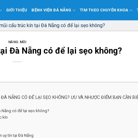
GIỚI THIỆU
BỆNH VIỆN ĐÀ NẴNG
TÌM THEO CHUYÊN KHOA
mũi cấu trúc kín tại Đà Nẵng có để lại sẹo không?
NÂNG MŨI
tại Đà Nẵng có để lại sẹo không?
I ĐÀ NẴNG CÓ ĐỂ LẠI SẸO KHÔNG? ƯU VÀ NHƯỢC ĐIỂM BẠN CẦN BI
 Đà Nẵng có để lại sẹo không?
c kín
n uy tín tại Đà Nẵng