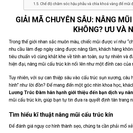
Chế độ chăm sóc hậu phẫu và chìa khoá vàng để mũi đ
GIẢI MÃ CHUYÊN SÂU: NÂNG MŨI 
KHÔNG? ƯU VÀ N
Trong thế giới nhan sắc muôn màu, chiếc mũi được ví như “ch
nhu cầu làm đẹp ngày càng được nâng tầm, khách hàng khôn
tiêu chuẩn vô cùng khắt khe về tính an toàn, sự tự nhiên và đ
hiện đại, nâng mũi cấu trúc kín nổi lên như một đỉnh cao của 
Tuy nhiên, với sự can thiệp sâu vào cấu trúc sụn xương, câu 
hình” như lời đồn? Để mang đến một góc nhìn khoa học, khác
Lương Trúc Đàm hân hạnh giới thiệu đến bạn dịch vụ nân
mũi cấu trúc kín, giúp bạn tự tin đưa ra quyết định tân trang 
Tìm hiểu kĩ thuật nâng mũi cấu trúc kín
Để đánh giá nguy cơ hình thành sẹo, chúng ta cần phải mổ x