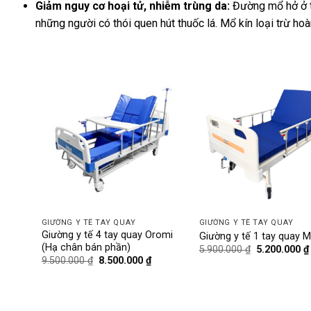
Giảm nguy cơ hoại tử, nhiễm trùng da:
Đường mổ hở ở ti
những người có thói quen hút thuốc lá. Mổ kín loại trừ hoà
-11%
-12%
GIƯỜNG Y TẾ TAY QUAY
GIƯỜNG Y TẾ TAY QUAY
 bô vệ
Giường y tế 4 tay quay Oromi
Giường y tế 1 tay quay M
(Hạ chân bán phần)
Giá
5.900.000
₫
5.200.000
₫
gốc
iá
Giá
Giá
9.500.000
₫
8.500.000
₫
là:
iện
gốc
hiện
5.900.000 ₫.
ại
là:
tại
:
9.500.000 ₫.
là:
.200.000 ₫.
8.500.000 ₫.