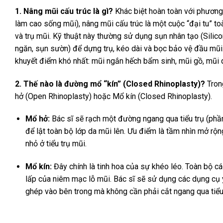
1. Nâng mũi cấu trúc là gì?
Khác biệt hoàn toàn với phương
làm cao sống mũi), nâng mũi cấu trúc là một cuộc “đại tu” to
và trụ mũi. Kỹ thuật này thường sử dụng sụn nhân tạo (Silico
ngăn, sụn sườn) để dựng trụ, kéo dài và bọc bảo vệ đầu mũi.
khuyết điểm khó nhất: mũi ngắn hếch bẩm sinh, mũi gồ, mũi q
2. Thế nào là đường mổ “kín” (Closed Rhinoplasty)?
Trong
hở (Open Rhinoplasty) hoặc Mổ kín (Closed Rhinoplasty).
Mổ hở:
Bác sĩ sẽ rạch một đường ngang qua tiểu trụ (phầ
để lật toàn bộ lớp da mũi lên. Ưu điểm là tầm nhìn mở rộ
nhỏ ở tiểu trụ mũi.
Mổ kín:
Đây chính là tinh hoa của sự khéo léo. Toàn bộ c
lấp của niêm mạc lỗ mũi. Bác sĩ sẽ sử dụng các dụng cụ y
ghép vào bên trong mà không cần phải cắt ngang qua tiểu