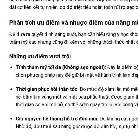
dải cơ liên kết tự nhiên, do đó triệt tiêu hoàn toàn rủi ro sẹ
Phân tích ưu điểm và nhược điểm của nâng mũ
Để đưa ra quyết định sáng suốt, bạn cần hiểu rằng y học khô
thẩm mỹ cao nhưng cũng đi kèm với những thách thức nhất đ
Những ưu điểm vượt trội
Tính thẩm mỹ tối đa (Không sẹo ngoài):
Đây là điểm cộn
chọn phương pháp này để giữ bí mật về hành trình làm đẹ
Thời gian phục hồi thần tốc:
Do mức độ xâm lấn mô mềm, 
nề, bầm tím vùng mắt và mặt sau phẫu thuật được giảm t
thời gian so với mổ hở, có thể sớm quay trở lại với công v
Giữ nguyên hệ thống hỗ trợ đầu mũi:
Do không cắt ngan
Nhờ đó, đầu mũi sau nâng giữ được độ đàn hồi, sự tự nhi