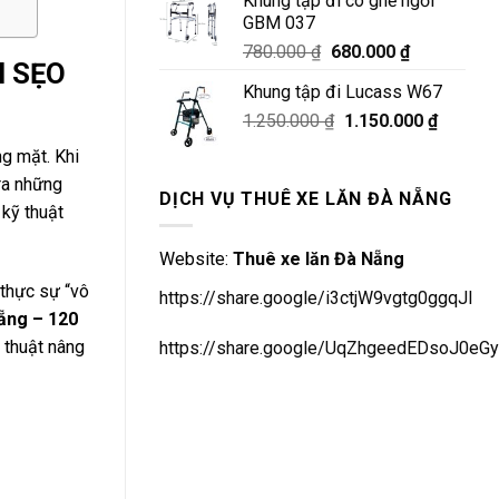
Khung tập đi có ghế ngồi
15.000.000 ₫.
là:
GBM 037
14.00
Giá
Giá
780.000
₫
680.000
₫
I SẸO
gốc
hiện
Khung tập đi Lucass W67
là:
tại
Giá
Giá
1.250.000
₫
780.000 ₫.
1.150.000
là:
₫
gốc
hiện
680.000 ₫.
ng mặt. Khi
là:
tại
ra những
1.250.000 ₫.
là:
DỊCH VỤ THUÊ XE LĂN ĐÀ NẴNG
 kỹ thuật
1.150.0
Website:
Thuê xe lăn Đà Nẵng
 thực sự “vô
https://share.google/i3ctjW9vgtg0ggqJl
ẵng – 120
ỹ thuật nâng
https://share.google/UqZhgeedEDsoJ0eGy