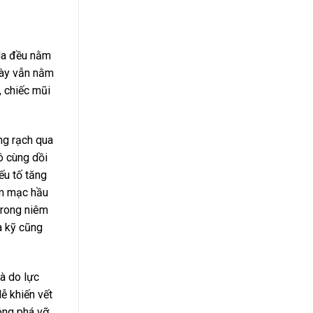
 da đều nằm
này vẫn nằm
, chiếc mũi
ng rạch qua
ô cùng dồi
ếu tố tăng
êm mạc hầu
trong niêm
a kỹ cũng
là do lực
dễ khiến vết
hông phá vỡ