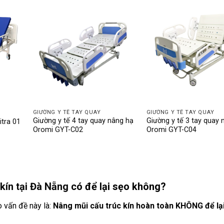
GIƯỜNG Y TẾ TAY QUAY
GIƯỜNG Y TẾ TAY QUAY
Giường y tế 4 tay quay nâng hạ
Giường y tế 3 tay quay 
itra 01
Oromi GYT-C02
Oromi GYT-C04
Giá
hiện
tại
là:
5.200.000 ₫.
kín tại Đà Nẵng
có để lại sẹo không?
o vấn đề này là:
Nâng mũi cấu trúc kín hoàn toàn KHÔNG để lại