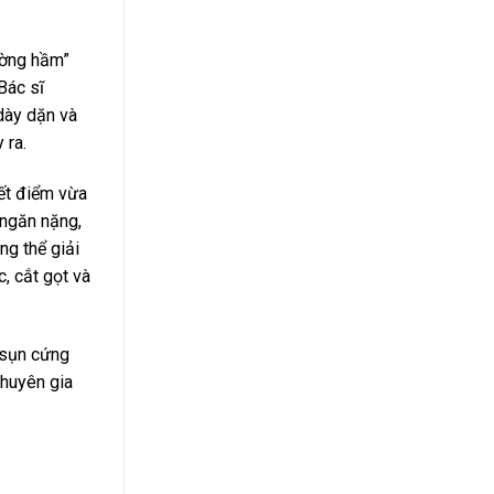
ường hầm”
Bác sĩ
dày dặn và
 ra.
yết điểm vừa
 ngăn nặng,
ng thể giải
, cắt gọt và
 sụn cứng
chuyên gia