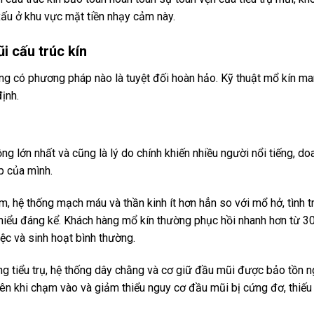
o xấu ở khu vực mặt tiền nhạy cảm này.
i cấu trúc kín
ng có phương pháp nào là tuyệt đối hoàn hảo. Kỹ thuật mổ kín man
ịnh.
g lớn nhất và cũng là lý do chính khiến nhiều người nổi tiếng, do
p của mình.
hệ thống mạch máu và thần kinh ít hơn hẳn so với mổ hở, tình 
hiểu đáng kể. Khách hàng mổ kín thường phục hồi nhanh hơn từ 
iệc và sinh hoạt bình thường.
g tiểu trụ, hệ thống dây chằng và cơ giữ đầu mũi được bảo tồn n
ên khi chạm vào và giảm thiểu nguy cơ đầu mũi bị cứng đơ, thiếu