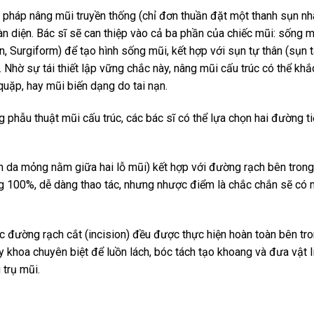
 pháp nâng mũi truyền thống (chỉ đơn thuần đặt một thanh sụn nh
àn diện. Bác sĩ sẽ can thiệp vào cả ba phần của chiếc mũi: sống 
n, Surgiform) để tạo hình sống mũi, kết hợp với sụn tự thân (sụn t
 Nhờ sự tái thiết lập vững chắc này, nâng mũi cấu trúc có thể kh
uặp, hay mũi biến dạng do tai nạn.
 phẫu thuật mũi cấu trúc, các bác sĩ có thể lựa chọn hai đường t
n da mỏng nằm giữa hai lỗ mũi) kết hợp với đường rạch bên tron
ng 100%, dễ dàng thao tác, nhưng nhược điểm là chắc chắn sẽ có 
ác đường rạch cắt (incision) đều được thực hiện hoàn toàn bên tr
 khoa chuyên biệt để luồn lách, bóc tách tạo khoang và đưa vật l
 trụ mũi.