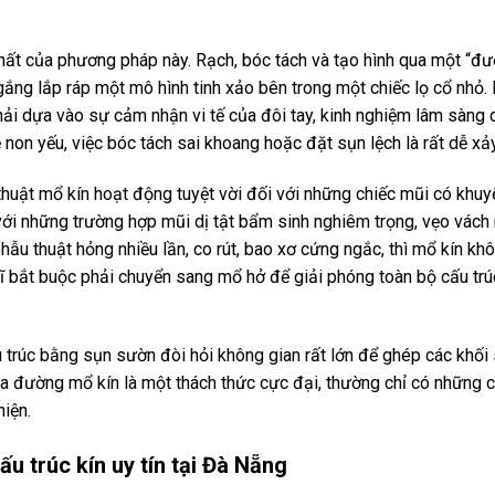
nhất của phương pháp này. Rạch, bóc tách và tạo hình qua một “đ
gắng lắp ráp một mô hình tinh xảo bên trong một chiếc lọ cổ nhỏ. 
hải dựa vào sự cảm nhận vi tế của đôi tay, kinh nghiệm lâm sàng 
 non yếu, việc bóc tách sai khoang hoặc đặt sụn lệch là rất dễ xảy
huật mổ kín hoạt động tuyệt vời đối với những chiếc mũi có khu
với những trường hợp mũi dị tật bẩm sinh nghiêm trọng, vẹo vách
ẫu thuật hỏng nhiều lần, co rút, bao xơ cứng ngắc, thì mổ kín khô
sĩ bắt buộc phải chuyển sang mổ hở để giải phóng toàn bộ cấu trúc
trúc bằng sụn sườn đòi hỏi không gian rất lớn để ghép các khối
ua đường mổ kín là một thách thức cực đại, thường chỉ có những 
iện.
ấu trúc kín uy tín tại Đà Nẵng