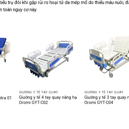
ểu trụ đôi khi gặp rủi ro hoại tử da mép mổ do thiếu máu nuôi, đ
n toàn nguy cơ này.
GIƯỜNG Y TẾ TAY QUAY
GIƯỜNG Y TẾ TAY QUAY
Giường y tế 4 tay quay nâng hạ
Giường y tế 3 tay quay 
itra 01
Oromi GYT-C02
Oromi GYT-C04
Giá
hiện
tại
là:
5.200.000 ₫.