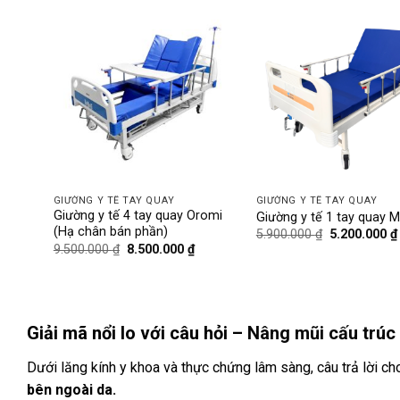
-11%
-12%
GIƯỜNG Y TẾ TAY QUAY
GIƯỜNG Y TẾ TAY QUAY
 bô vệ
Giường y tế 4 tay quay Oromi
Giường y tế 1 tay quay M
(Hạ chân bán phần)
Giá
5.900.000
₫
5.200.000
₫
gốc
iá
Giá
Giá
9.500.000
₫
8.500.000
₫
là:
iện
gốc
hiện
5.900.000 ₫.
ại
là:
tại
:
9.500.000 ₫.
là:
.200.000 ₫.
8.500.000 ₫.
Giải mã nổi lo với câu hỏi –
Nâng mũi cấu trúc 
Dưới lăng kính y khoa và thực chứng lâm sàng, câu trả lời ch
bên ngoài da.