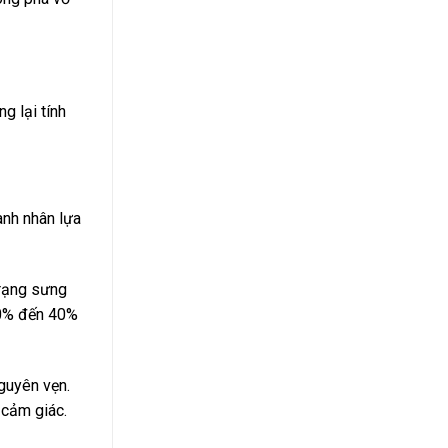
g lại tính
anh nhân lựa
trạng sưng
30% đến 40%
guyên vẹn.
 cảm giác.