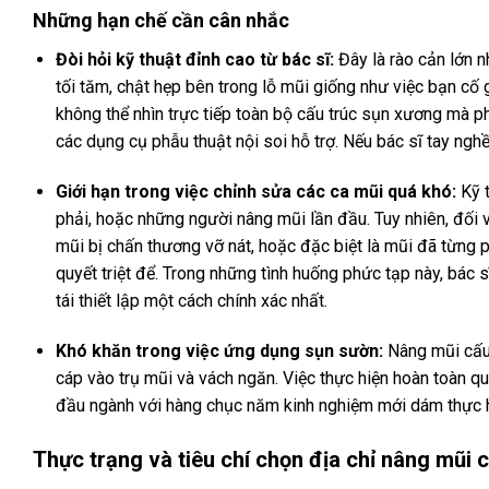
Những hạn chế cần cân nhắc
Đòi hỏi kỹ thuật đỉnh cao từ bác sĩ:
Đây là rào cản lớn 
tối tăm, chật hẹp bên trong lỗ mũi giống như việc bạn cố 
không thể nhìn trực tiếp toàn bộ cấu trúc sụn xương mà p
các dụng cụ phẫu thuật nội soi hỗ trợ. Nếu bác sĩ tay nghề
Giới hạn trong việc chỉnh sửa các ca mũi quá khó:
Kỹ t
phải, hoặc những người nâng mũi lần đầu. Tuy nhiên, đối 
mũi bị chấn thương vỡ nát, hoặc đặc biệt là mũi đã từng ph
quyết triệt để. Trong những tình huống phức tạp này, bác 
tái thiết lập một cách chính xác nhất.
Khó khăn trong việc ứng dụng sụn sườn:
Nâng mũi cấu 
cáp vào trụ mũi và vách ngăn. Việc thực hiện hoàn toàn q
đầu ngành với hàng chục năm kinh nghiệm mới dám thực h
Thực trạng và tiêu chí chọn địa chỉ nâng mũi c