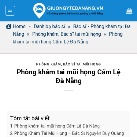
Bỏ
qua
nội
dung
Home
»
Danh bạ bác sĩ
»
Bác sĩ - Phòng khám tại Đà
Nẵng
»
Phòng khám, Bác sĩ tai mũi họng
»
Phòng
khám tai mũi họng Cẩm Lệ Đà Nẵng
PHÒNG KHÁM, BÁC SĨ TAI MŨI HỌNG
Phòng khám tai mũi họng Cẩm Lệ
Đà Nẵng
Tóm tắt bài viết
Phòng khám tai mũi họng Cẩm Lệ Đà Nẵng
Phòng Khám Tai Mũi Họng – Bác Sĩ Nguyễn Duy Quảng