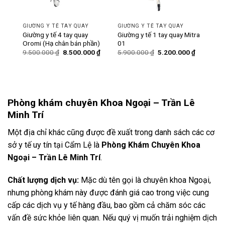
GIƯỜNG Y TẾ TAY QUAY
GIƯỜNG Y TẾ TAY QUAY
ó bô
Giường y tế 4 tay quay
Giường y tế 1 tay quay Mitra
Oromi (Hạ chân bán phần)
01
Giá
Giá
Giá
Giá
Giá
0
₫
9.500.000
₫
8.500.000
₫
5.900.000
₫
5.200.000
₫
hiện
gốc
hiện
gốc
hiện
tại
là:
tại
là:
tại
₫.
là:
9.500.000 ₫.
là:
5.900.000 ₫.
là:
6.200.000 ₫.
8.500.000 ₫.
5.200.000
Phòng khám chuyên Khoa Ngoại – Trần Lê
Minh Trí
Một địa chỉ khác cũng được đề xuất trong danh sách các cơ
sở y tế uy tín tại Cẩm Lệ là
Phòng Khám Chuyên Khoa
Ngoại – Trần Lê Minh Trí
.
Chất lượng dịch vụ:
Mặc dù tên gọi là chuyên khoa Ngoại,
nhưng phòng khám này được đánh giá cao trong việc cung
cấp các dịch vụ y tế hàng đầu, bao gồm cả chăm sóc các
vấn đề sức khỏe liên quan. Nếu quý vị muốn trải nghiệm dịch