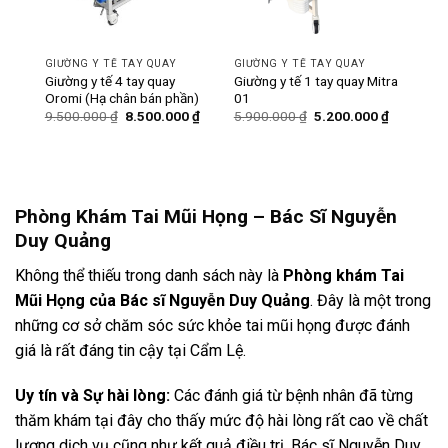
GIƯỜNG Y TẾ TAY QUAY
GIƯỜNG Y TẾ TAY QUAY
ó bô
Giường y tế 4 tay quay
Giường y tế 1 tay quay Mitra
Oromi (Hạ chân bán phần)
01
Giá
Giá
Giá
Giá
Giá
0
₫
9.500.000
₫
8.500.000
₫
5.900.000
₫
5.200.000
₫
hiện
gốc
hiện
gốc
hiện
tại
là:
tại
là:
tại
₫.
là:
9.500.000 ₫.
là:
5.900.000 ₫.
là:
6.200.000 ₫.
8.500.000 ₫.
5.200.000
Phòng Khám Tai Mũi Họng – Bác Sĩ Nguyễn
Duy Quảng
Không thể thiếu trong danh sách này là
Phòng khám Tai
Mũi Họng của Bác sĩ Nguyễn Duy Quảng
. Đây là một trong
những cơ sở chăm sóc sức khỏe tai mũi họng được đánh
giá là rất đáng tin cậy tại Cẩm Lệ.
Uy tín và Sự hài lòng:
Các đánh giá từ bệnh nhân đã từng
thăm khám tại đây cho thấy mức độ hài lòng rất cao về chất
lượng dịch vụ cũng như kết quả điều trị. Bác sĩ Nguyễn Duy