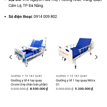
Cẩm Lệ, TP. Đà Nẵng.
Số điện thoại:
0914 009 802.
-11%
-12%
GIƯỜNG Y TẾ TAY QUAY
GIƯỜNG Y TẾ TAY QUAY
ó bô
Giường y tế 4 tay quay
Giường y tế 1 tay quay Mitra
Oromi (Hạ chân bán phần)
01
Giá
Giá
Giá
Giá
Giá
0
₫
9.500.000
₫
8.500.000
₫
5.900.000
₫
5.200.000
₫
hiện
gốc
hiện
gốc
hiện
tại
là:
tại
là:
tại
₫.
là:
9.500.000 ₫.
là:
5.900.000 ₫.
là:
6.200.000 ₫.
8.500.000 ₫.
5.200.000