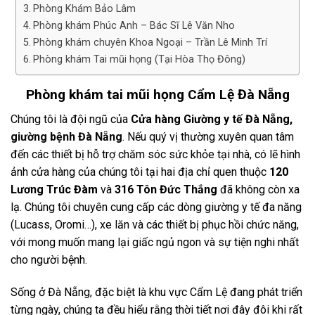
Phòng Khám Bảo Lâm
Phòng khám Phúc Anh – Bác Sĩ Lê Văn Nho
Phòng khám chuyên Khoa Ngoại – Trần Lê Minh Trí
Phòng khám Tai mũi họng (Tại Hòa Thọ Đông)
Phòng khám tai mũi họng Cẩm Lệ Đà Nẵng
Chúng tôi là đội ngũ của
Cửa hàng Giường y tế Đà Nẵng,
giường bệnh Đà Nẵng
. Nếu quý vị thường xuyên quan tâm
đến các thiết bị hỗ trợ chăm sóc sức khỏe tại nhà, có lẽ hình
ảnh cửa hàng của chúng tôi tại hai địa chỉ quen thuộc
120
Lương Trúc Đàm
và
316 Tôn Đức Thắng
đã không còn xa
lạ. Chúng tôi chuyên cung cấp các dòng giường y tế đa năng
(Lucass, Oromi…), xe lăn và các thiết bị phục hồi chức năng,
với mong muốn mang lại giấc ngủ ngon và sự tiện nghi nhất
cho người bệnh.
Sống ở Đà Nẵng, đặc biệt là khu vực Cẩm Lệ đang phát triển
từng ngày, chúng ta đều hiểu rằng thời tiết nơi đây đôi khi rất