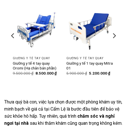
-11%
-12%
GIƯỜNG Y TẾ TAY QUAY
GIƯỜNG Y TẾ TAY QUAY
ó bô
Giường y tế 4 tay quay
Giường y tế 1 tay quay Mitra
Oromi (Hạ chân bán phần)
01
Giá
Giá
Giá
Giá
Giá
0
₫
9.500.000
₫
8.500.000
₫
5.900.000
₫
5.200.000
₫
hiện
gốc
hiện
gốc
hiện
tại
là:
tại
là:
tại
₫.
là:
9.500.000 ₫.
là:
5.900.000 ₫.
là:
6.200.000 ₫.
8.500.000 ₫.
5.200.000
Thưa quý bà con, việc lựa chọn được một phòng khám uy tín,
minh bạch về giá cả tại Cẩm Lệ là bước đầu tiên để bảo vệ
sức khỏe hô hấp. Tuy nhiên, quá trình
chăm sóc và nghỉ
ngơi tại nhà
sau khi thăm khám cũng quan trọng không kém.