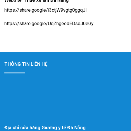
Website:
Thuê xe lăn Đà Nẵng
https://share.google/i3ctjW9vgtg0ggqJl
https://share.google/UqZhgeedEDsoJ0eGy
THÔNG TIN LIÊN HỆ
Địa chỉ cửa hàng Giường y tế Đà Nẵng