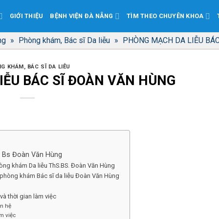
GIỚI THIỆU
BỆNH VIỆN ĐÀ NẴNG
TÌM THEO CHUYÊN KHOA
ng
»
Phòng khám, Bác sĩ Da liễu
»
PHÒNG MẠCH DA LIỄU BÁC
G KHÁM, BÁC SĨ DA LIỄU
IỄU BÁC SĨ ĐOÀN VĂN HÙNG
u Bs Đoàn Văn Hùng
òng khám Da liễu ThS.BS. Đoàn Văn Hùng
i phòng khám Bác sĩ da liễu Đoàn Văn Hùng
 và thời gian làm việc
ên hệ
m việc