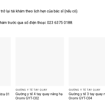
rở lại tái khám theo lịch hẹn của bác sĩ (nếu có).
n khám trước qua số điện thoại: 023 6375 0188.
GIƯỜNG Y TẾ TAY QUAY
GIƯỜNG Y TẾ TAY QUAY
Giường y tế 4 tay quay nâng hạ
Giường y tế 3 tay quay 
itra 01
Oromi GYT-C02
Oromi GYT-C04
Giá
hiện