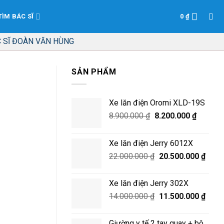
TÌM BÁC SĨ
0
₫
 SĨ ĐOÀN VĂN HÙNG
SẢN PHẨM
Xe lăn điện Oromi XLD-19S
Giá
Giá
8.900.000
₫
8.200.000
₫
gốc
hiện
là:
tại
Xe lăn điện Jerry 6012X
8.900.000 ₫.
là:
Giá
Giá
22.000.000
₫
20.500.000
₫
8.200.0
gốc
hiện
là:
tại
Xe lăn điện Jerry 302X
22.000.000 ₫.
là:
Giá
Giá
14.000.000
₫
11.500.000
₫
20.50
gốc
hiện
là:
tại
Giường y tế 2 tay quay + bô