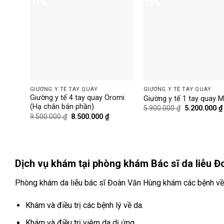
-11%
-12%
GIƯỜNG Y TẾ TAY QUAY
GIƯỜNG Y TẾ TAY QUAY
Giường y tế 4 tay quay Oromi
Giường y tế 1 tay quay M
(Hạ chân bán phần)
Giá
5.900.000
₫
5.200.000
₫
gốc
Giá
Giá
9.500.000
₫
8.500.000
₫
là:
gốc
hiện
5.900.000 ₫.
là:
tại
9.500.000 ₫.
là:
8.500.000 ₫.
Dịch vụ khám tại phòng khám Bác sĩ da liễu 
Phòng khám da liễu bác sĩ Đoàn Văn Hùng khám các bệnh về
Khám và điều trị các bệnh lý về da.
Khám và điều trị viêm da dị ứng.