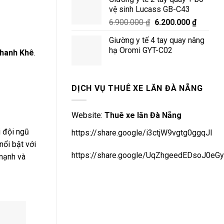
14.000.000 ₫.
là:
vệ sinh Lucass GB-C43
11.50
Giá
Giá
6.900.000
₫
6.200.000
₫
gốc
hiện
Giường y tế 4 tay quay nâng
là:
tại
hạ Oromi GYT-C02
Thanh Khê
.
6.900.000 ₫.
là:
6.200.0
DỊCH VỤ THUÊ XE LĂN ĐÀ NẴNG
Website:
Thuê xe lăn Đà Nẵng
i đội ngũ
https://share.google/i3ctjW9vgtg0ggqJl
nổi bật với
https://share.google/UqZhgeedEDsoJ0eGy
 mạnh và