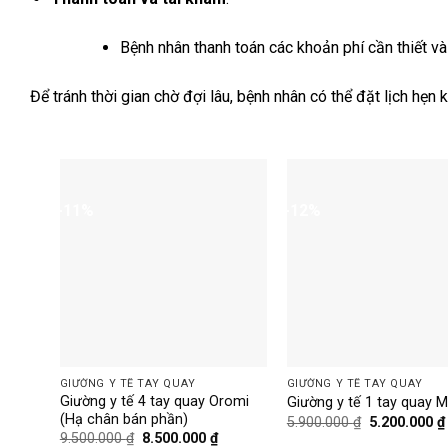
Bệnh nhân thanh toán các khoản phí cần thiết và t
Để tránh thời gian chờ đợi lâu, bệnh nhân có thể đặt lịch hẹ
-11%
-12%
GIƯỜNG Y TẾ TAY QUAY
GIƯỜNG Y TẾ TAY QUAY
Giường y tế 4 tay quay Oromi
Giường y tế 1 tay quay M
(Hạ chân bán phần)
Giá
5.900.000
₫
5.200.000
₫
gốc
Giá
Giá
9.500.000
₫
8.500.000
₫