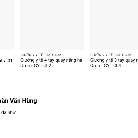
GIƯỜNG Y TẾ TAY QUAY
GIƯỜNG Y TẾ TAY QUAY
Giường y tế 4 tay quay nâng hạ
Giường y tế 3 tay quay 
itra 01
Oromi GYT-C02
Oromi GYT-C04
Giá
hiện
tại
là:
5.200.000 ₫.
Đoàn Văn Hùng
 da như