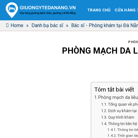
Bỏ
TRANG CHỦ
CỬA HÀNG
qua
nội
Home
»
Danh bạ bác sĩ
»
Bác sĩ - Phòng khám tại Đà Nẵ
dung
PHÒN
PHÒNG MẠCH DA L
Tóm tắt bài viết
Phòng mạch da liễ
Tổng quan về ph
Dịch vụ khám tạ
Quy trình khám
Thông tin liên hệ
Thông tin li
Thời gian là