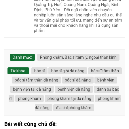
Quảng Trị, Huế, Quảng Nam, Quảng Ngãi, Bình
Định, Phú Yên... Đội ngũ nhân viên chuyên
nghiệp luôn sẵn sàng lắng nghe nhu cầu cụ thể
và tư vấn giải pháp tối ưu, mang đến sự an tâm
và thoải mái cho khách hàng khi sử dụng sản
phẩm.
Danh mục:
Phòng khám, Bác sĩ tâm lý, ngoại thần kinh
Từ khóa:
bác sĩ
bác sĩ giỏi đà nẵng
bác sĩ tâm thần
bác sĩ tâm thần đà nẵng
bác sĩ đà nẵng
bệnh viện
bệnh viện tại đà nẵng
bệnh viện đà nẵng
danh bạ bác
sĩ
phòng khám
phòng khám tại đà nẵng
phòng khám
đà nẵng
địa chỉ phòng khám
Bài viết cùng chủ đề: