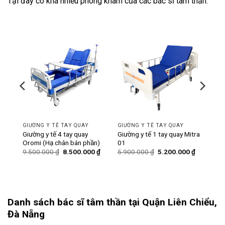
Tại đây có khá nhiều phòng khám của các bác sĩ tâm thần.
-11%
-12%
GIƯỜNG Y TẾ TAY QUAY
GIƯỜNG Y TẾ TAY QUAY
ó bô
Giường y tế 4 tay quay
Giường y tế 1 tay quay Mitra
Oromi (Hạ chân bán phần)
01
Giá
Giá
Giá
Giá
Giá
0
₫
9.500.000
₫
8.500.000
₫
5.900.000
₫
5.200.000
₫
hiện
gốc
hiện
gốc
hiện
tại
là:
tại
là:
tại
₫.
là:
9.500.000 ₫.
là:
5.900.000 ₫.
là:
6.200.000 ₫.
8.500.000 ₫.
5.200.000
Danh sách bác sĩ tâm thần tại Quận Liên Chiểu,
Đà Nẵng