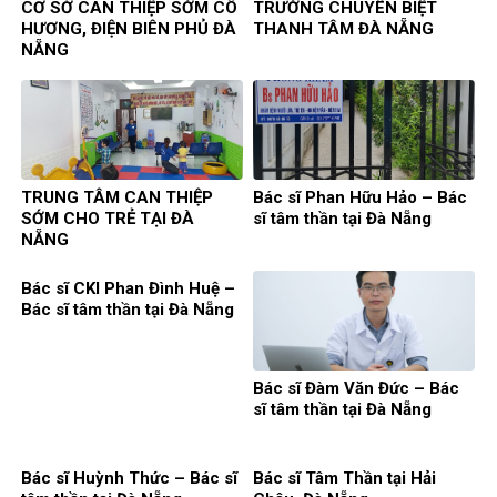
CƠ SỞ CAN THIỆP SỚM CÔ
TRƯỜNG CHUYÊN BIỆT
HƯƠNG, ĐIỆN BIÊN PHỦ ĐÀ
THANH TÂM ĐÀ NẴNG
NẴNG
TRUNG TÂM CAN THIỆP
Bác sĩ Phan Hữu Hảo – Bác
SỚM CHO TRẺ TẠI ĐÀ
sĩ tâm thần tại Đà Nẵng
NẴNG
Bác sĩ CKI Phan Đình Huệ –
Bác sĩ tâm thần tại Đà Nẵng
Bác sĩ Đàm Văn Đức – Bác
sĩ tâm thần tại Đà Nẵng
Bác sĩ Huỳnh Thức – Bác sĩ
Bác sĩ Tâm Thần tại Hải