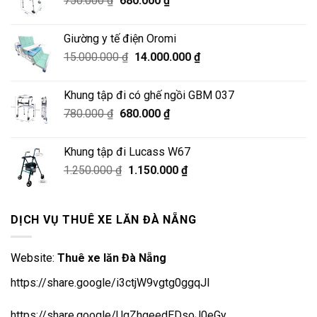
750.000
₫
680.000
₫
11.500.000 ₫.
gốc
hiện
là:
tại
Giường y tế điện Oromi
750.000 ₫.
là:
Giá
Giá
15.000.000
₫
14.000.000
₫
680.000 ₫.
gốc
hiện
là:
tại
Khung tập đi có ghế ngồi GBM 037
15.000.000 ₫.
là:
Giá
Giá
780.000
₫
680.000
₫
14.000.000 ₫.
gốc
hiện
là:
tại
Khung tập đi Lucass W67
780.000 ₫.
là:
Giá
Giá
1.250.000
₫
1.150.000
₫
680.000 ₫.
gốc
hiện
là:
tại
1.250.000 ₫.
là:
DỊCH VỤ THUÊ XE LĂN ĐÀ NẴNG
1.150.000 ₫.
Website:
Thuê xe lăn Đà Nẵng
https://share.google/i3ctjW9vgtg0ggqJl
https://share.google/UqZhgeedEDsoJ0eGy