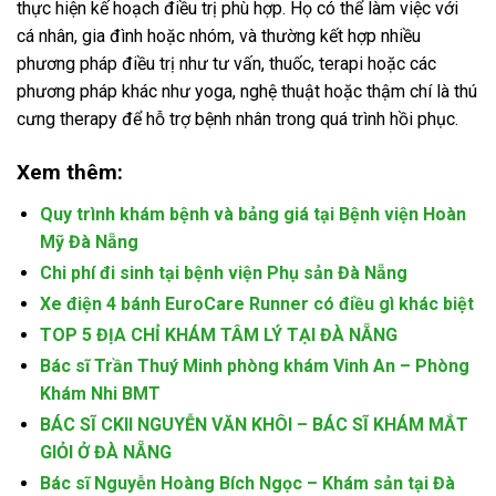
thực hiện kế hoạch điều trị phù hợp. Họ có thể làm việc với
cá nhân, gia đình hoặc nhóm, và thường kết hợp nhiều
phương pháp điều trị như tư vấn, thuốc, terapi hoặc các
phương pháp khác như yoga, nghệ thuật hoặc thậm chí là thú
cưng therapy để hỗ trợ bệnh nhân trong quá trình hồi phục.
Xem thêm:
Quy trình khám bệnh và bảng giá tại Bệnh viện Hoàn
Mỹ Đà Nẵng
Chi phí đi sinh tại bệnh viện Phụ sản Đà Nẵng
Xe điện 4 bánh EuroCare Runner có điều gì khác biệt
TOP 5 ĐỊA CHỈ KHÁM TÂM LÝ TẠI ĐÀ NẴNG
Bác sĩ Trần Thuý Minh phòng khám Vinh An – Phòng
Khám Nhi BMT
BÁC SĨ CKII NGUYỄN VĂN KHÔI – BÁC SĨ KHÁM MẮT
GIỎI Ở ĐÀ NẴNG
Bác sĩ Nguyễn Hoàng Bích Ngọc – Khám sản tại Đà