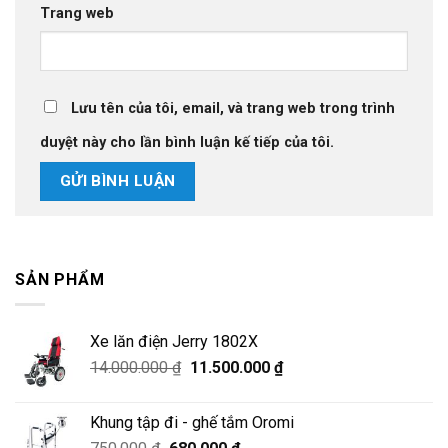
Trang web
Lưu tên của tôi, email, và trang web trong trình
duyệt này cho lần bình luận kế tiếp của tôi.
SẢN PHẨM
Xe lăn điện Jerry 1802X
Giá
Giá
14.000.000
₫
11.500.000
₫
gốc
hiện
là:
tại
Khung tập đi - ghế tắm Oromi
14.000.000 ₫.
là:
Giá
Giá