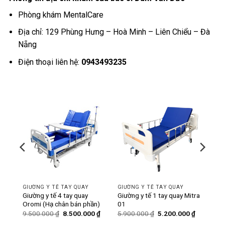
Phòng khám MentalCare
Địa chỉ: 129 Phùng Hưng – Hoà Minh – Liên Chiểu – Đà
Nẵng
Điện thoại liên hệ:
0943493235
-11%
-12%
GIƯỜNG Y TẾ TAY QUAY
GIƯỜNG Y TẾ TAY QUAY
ó bô
Giường y tế 4 tay quay
Giường y tế 1 tay quay Mitra
Oromi (Hạ chân bán phần)
01
Giá
Giá
Giá
Giá
Giá
0
₫
9.500.000
₫
8.500.000
₫
5.900.000
₫
5.200.000
₫
hiện
gốc
hiện
gốc
hiện