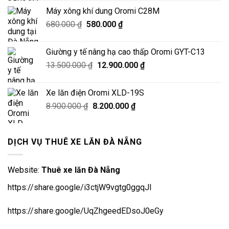
là:
tại
Máy xông khí dung Oromi C28M
16.000.000 ₫.
là:
Giá
Giá
680.000
₫
580.000
₫
15.500.000 ₫.
gốc
hiện
là:
tại
Giường y tế nâng hạ cao thấp Oromi GYT-C13
680.000 ₫.
là:
Giá
Giá
13.500.000
₫
12.900.000
₫
580.000 ₫.
gốc
hiện
là:
tại
Xe lăn điện Oromi XLD-19S
13.500.000 ₫.
là:
Giá
Giá
8.900.000
₫
8.200.000
₫
12.900.000 ₫.
gốc
hiện
là:
tại
8.900.000 ₫.
là:
DỊCH VỤ THUÊ XE LĂN ĐÀ NẴNG
8.200.000 ₫.
Website:
Thuê xe lăn Đà Nẵng
https://share.google/i3ctjW9vgtg0ggqJl
https://share.google/UqZhgeedEDsoJ0eGy