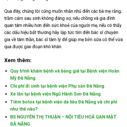
Qua đây, chúng tôi cũng muốn nhắn nhủ đến các bà mẹ rằng,
trầm cảm sau sinh không đáng sợ, nếu chồng và gia đình
quan tâm nhiều hơn đến sức khoẻ của người mẹ, nếu có thấy
các dấu hiệu bất thường hãy lập tức tìm đến bác sĩ chuyên
gia về tâm thần, bác sĩ tâm lý để giúp mẹ bỉm sữa có thể vừa
qua được giai đoạn khó khăn.
Xem thêm:
Quy trình khám bệnh và bảng giá tại Bệnh viện Hoàn
Mỹ Đà Nẵng
Chi phí đi sinh tại bệnh viện Phụ sản Đà Nẵng
Xe lăn tại bệnh viện Ngũ Hành Sơn Đà Nẵng
Tiêm botox tại bệnh viện da liễu Đà Nẵng và chi phí
như thế nào?
BS NGUYỄN THỊ THUẬN – NỘI TIÊU HOÁ GAN MẬT
ĐÀ NẴNG