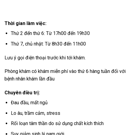
tại
là:
tại
là:
tại
₫.
là:
9.500.000 ₫.
là:
5.900.000 ₫.
là:
6.200.000 ₫.
8.500.000 ₫.
5.200.000
Thời gian làm việc:
Thứ 2 đến thứ 6: Từ 17h00 đến 19h30
Thứ 7, chủ nhật: Từ 8h30 đến 11h00
Lưu ý gọi điện thoại trước khi tới khám.
Phòng khám có khám miễn phí vào thứ 6 hàng tuần đối với
bệnh nhân khám lần đầu
Chuyên điều trị:
Đau đầu, mất ngủ
Lo âu, trầm cảm, stress
Rối loạn tâm thần do sử dụng chất kích thích
Suy giảm sinh lý nam giới