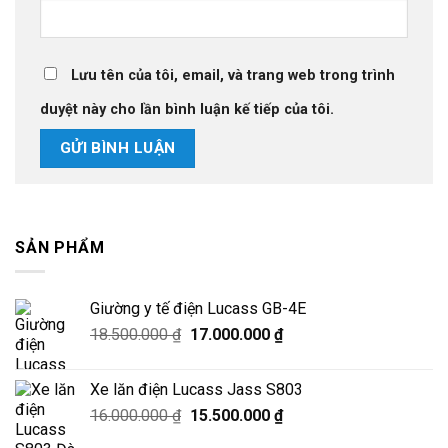
Lưu tên của tôi, email, và trang web trong trình
duyệt này cho lần bình luận kế tiếp của tôi.
SẢN PHẨM
Giường y tế điện Lucass GB-4E
Giá
Giá
18.500.000
₫
17.000.000
₫
gốc
hiện
là:
tại
Xe lăn điện Lucass Jass S803
18.500.000 ₫.
là:
Giá
Giá
16.000.000
₫
15.500.000
₫
17.000.000 ₫.
gốc
hiện