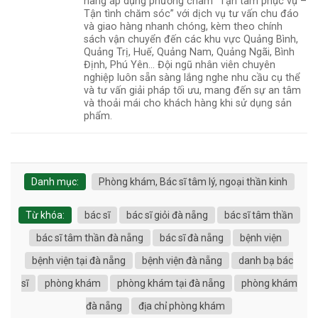
hàng áp dụng phương châm “Tận tâm phục vụ –
Tận tình chăm sóc” với dịch vụ tư vấn chu đáo
và giao hàng nhanh chóng, kèm theo chính
sách vận chuyển đến các khu vực Quảng Bình,
Quảng Trị, Huế, Quảng Nam, Quảng Ngãi, Bình
Định, Phú Yên... Đội ngũ nhân viên chuyên
nghiệp luôn sẵn sàng lắng nghe nhu cầu cụ thể
và tư vấn giải pháp tối ưu, mang đến sự an tâm
và thoải mái cho khách hàng khi sử dụng sản
phẩm.
Danh mục:
Phòng khám, Bác sĩ tâm lý, ngoại thần kinh
Từ khóa:
bác sĩ
bác sĩ giỏi đà nẵng
bác sĩ tâm thần
bác sĩ tâm thần đà nẵng
bác sĩ đà nẵng
bệnh viện
bệnh viện tại đà nẵng
bệnh viện đà nẵng
danh bạ bác
sĩ
phòng khám
phòng khám tại đà nẵng
phòng khám
đà nẵng
địa chỉ phòng khám