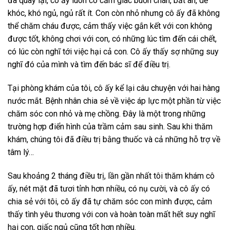
đã quay lại, cô ấy luôn có cảm giác buồn chán, bất an, dễ
khóc, khó ngủ, ngủ rất ít. Con còn nhỏ nhưng cô ấy đã không
thể chăm cháu được, cảm thấy việc gắn kết với con không
được tốt, không chơi với con, có những lúc tìm đến cái chết,
có lúc còn nghĩ tới việc hại cả con. Cô ấy thấy sợ những suy
nghĩ đó của mình và tìm đến bác sĩ để điều trị.
Tại phòng khám của tôi, cô ấy kể lại câu chuyện với hai hàng
nước mắt. Bệnh nhân chia sẻ về việc áp lực một phần từ việc
chăm sóc con nhỏ và mẹ chồng. Đây là một trong những
trường hợp điển hình của trầm cảm sau sinh. Sau khi thăm
khám, chúng tôi đã điều trị bằng thuốc và cả những hỗ trợ về
tâm lý…
Sau khoảng 2 tháng điều trị, lần gần nhất tôi thăm khám cô
ấy, nét mặt đã tươi tỉnh hơn nhiều, có nụ cười, và cô ấy có
chia sẻ với tôi, cô ấy đã tự chăm sóc con mình được, cảm
thấy tình yêu thương với con và hoàn toàn mất hết suy nghĩ
hại con, giấc ngủ cũng tốt hơn nhiều.