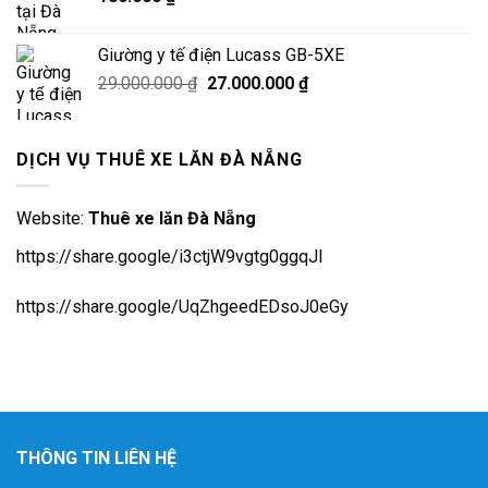
Giường y tế điện Lucass GB-5XE
Giá
Giá
29.000.000
₫
27.000.000
₫
gốc
hiện
là:
tại
29.000.000 ₫.
là:
DỊCH VỤ THUÊ XE LĂN ĐÀ NẴNG
27.000.000 ₫.
Website:
Thuê xe lăn Đà Nẵng
https://share.google/i3ctjW9vgtg0ggqJl
https://share.google/UqZhgeedEDsoJ0eGy
THÔNG TIN LIÊN HỆ