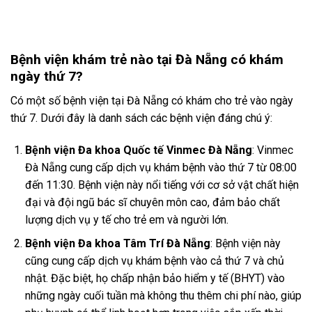
tại
là:
tại
là:
tại
₫.
là:
9.500.000 ₫.
là:
5.900.000 ₫.
là:
6.200.000 ₫.
8.500.000 ₫.
5.200.000
Bệnh viện khám trẻ nào tại Đà Nẵng có khám
ngày thứ 7?
Có một số bệnh viện tại Đà Nẵng có khám cho trẻ vào ngày
thứ 7. Dưới đây là danh sách các bệnh viện đáng chú ý:
Bệnh viện Đa khoa Quốc tế Vinmec Đà Nẵng
: Vinmec
Đà Nẵng cung cấp dịch vụ khám bệnh vào thứ 7 từ 08:00
đến 11:30. Bệnh viện này nổi tiếng với cơ sở vật chất hiện
đại và đội ngũ bác sĩ chuyên môn cao, đảm bảo chất
lượng dịch vụ y tế cho trẻ em và người lớn​.
Bệnh viện Đa khoa Tâm Trí Đà Nẵng
: Bệnh viện này
cũng cung cấp dịch vụ khám bệnh vào cả thứ 7 và chủ
nhật. Đặc biệt, họ chấp nhận bảo hiểm y tế (BHYT) vào
những ngày cuối tuần mà không thu thêm chi phí nào, giúp