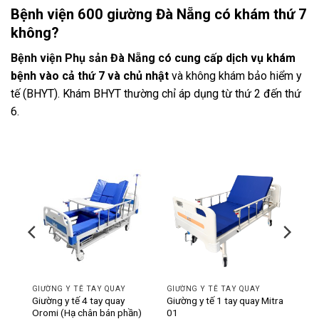
Bệnh viện 600 giường Đà Nẵng có khám thứ 7
không?
Bệnh viện Phụ sản Đà Nẵng
có cung cấp dịch vụ khám
bệnh vào cả thứ 7 và chủ nhật
và không khám bảo hiểm y
tế (BHYT). Khám BHYT thường chỉ áp dụng từ thứ 2 đến thứ
6.
-11%
-12%
GIƯỜNG Y TẾ TAY QUAY
GIƯỜNG Y TẾ TAY QUAY
ó bô
Giường y tế 4 tay quay
Giường y tế 1 tay quay Mitra
Oromi (Hạ chân bán phần)
01