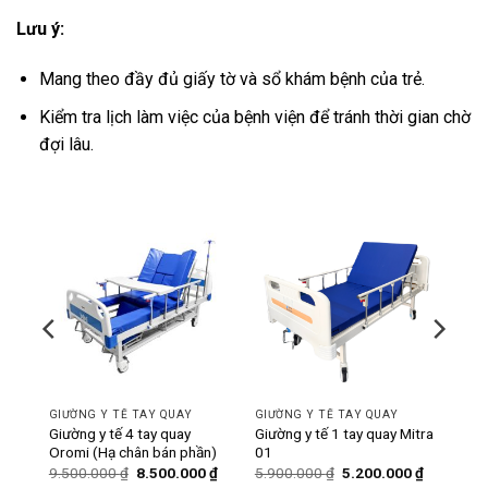
Lưu ý:
Mang theo đầy đủ giấy tờ và sổ khám bệnh của trẻ.
Kiểm tra lịch làm việc của bệnh viện để tránh thời gian chờ
đợi lâu.
-11%
-12%
GIƯỜNG Y TẾ TAY QUAY
GIƯỜNG Y TẾ TAY QUAY
ó bô
Giường y tế 4 tay quay
Giường y tế 1 tay quay Mitra
Oromi (Hạ chân bán phần)
01
Giá
Giá
Giá
Giá
Giá
0
₫
9.500.000
₫
8.500.000
₫
5.900.000
₫
5.200.000
₫
hiện
gốc
hiện
gốc
hiện