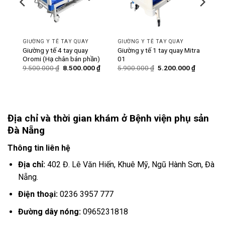
GIƯỜNG Y TẾ TAY QUAY
GIƯỜNG Y TẾ TAY QUAY
ó bô
Giường y tế 4 tay quay
Giường y tế 1 tay quay Mitra
Oromi (Hạ chân bán phần)
01
Giá
Giá
Giá
Giá
Giá
0
₫
9.500.000
₫
8.500.000
₫
5.900.000
₫
5.200.000
₫
hiện
gốc
hiện
gốc
hiện
tại
là:
tại
là:
tại
₫.
là:
9.500.000 ₫.
là:
5.900.000 ₫.
là:
6.200.000 ₫.
8.500.000 ₫.
5.200.000
Địa chỉ và thời gian khám ở Bệnh viện phụ sản
Đà Nẵng
Thông tin liên hệ
Địa chỉ:
402 Đ. Lê Văn Hiến, Khuê Mỹ, Ngũ Hành Sơn, Đà
Nẵng.
Điện thoại:
0236 3957 777
Đường dây nóng:
0965231818