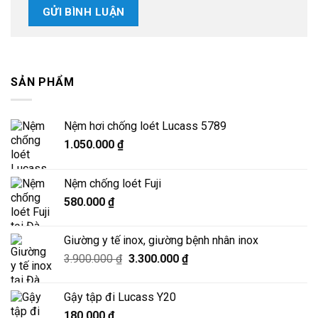
SẢN PHẨM
Nệm hơi chống loét Lucass 5789
1.050.000
₫
Nệm chống loét Fuji
580.000
₫
Giường y tế inox, giường bệnh nhân inox
Giá
Giá
3.900.000
₫
3.300.000
₫
gốc
hiện
là:
tại
Gậy tập đi Lucass Y20
3.900.000 ₫.
là:
180.000
₫
3.300.000 ₫.