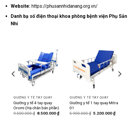
Website:
https://phusannhidanang.org.vn/
Danh bạ số điện thoại khoa phòng bệnh viện Phụ Sản
Nhi
-11%
-12%
GIƯỜNG Y TẾ TAY QUAY
GIƯỜNG Y TẾ TAY QUAY
ó bô
Giường y tế 4 tay quay
Giường y tế 1 tay quay Mitra
Oromi (Hạ chân bán phần)
01
Giá
Giá
Giá
Giá
Giá
0
₫
9.500.000
₫
8.500.000
₫
5.900.000
₫
5.200.000
₫
hiện
gốc
hiện
gốc
hiện
tại
là:
tại
là:
tại
₫.
là:
9.500.000 ₫.
là:
5.900.000 ₫.
là:
6.200.000 ₫.
8.500.000 ₫.
5.200.000