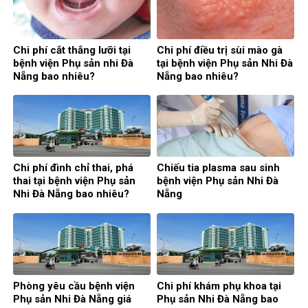
Chi phí cắt thắng lưỡi tại
Chi phí điều trị sùi mào gà
bệnh viện Phụ sản nhi Đà
tại bệnh viện Phụ sản Nhi Đà
Nẵng bao nhiêu?
Nẵng bao nhiêu?
Chi phí đình chỉ thai, phá
Chiếu tia plasma sau sinh
thai tại bệnh viện Phụ sản
bệnh viện Phụ sản Nhi Đà
Nhi Đà Nẵng bao nhiêu?
Nẵng
Phòng yêu cầu bệnh viện
Chi phí khám phụ khoa tại
Phụ sản Nhi Đà Nẵng giá
Phụ sản Nhi Đà Nẵng bao