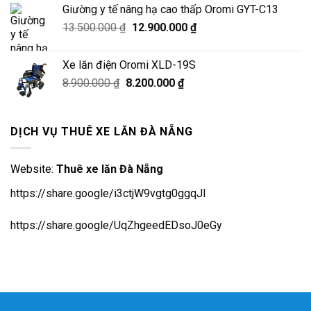
là:
tại
Giường y tế nâng hạ cao thấp Oromi GYT-C13
680.000 ₫.
là:
Giá
Giá
13.500.000
₫
12.900.000
₫
580.000 ₫.
gốc
hiện
là:
tại
Xe lăn điện Oromi XLD-19S
13.500.000 ₫.
là:
Giá
Giá
8.900.000
₫
8.200.000
₫
12.900.000 ₫.
gốc
hiện
là:
tại
8.900.000 ₫.
là:
DỊCH VỤ THUÊ XE LĂN ĐÀ NẴNG
8.200.000 ₫.
Website:
Thuê xe lăn Đà Nẵng
https://share.google/i3ctjW9vgtg0ggqJl
https://share.google/UqZhgeedEDsoJ0eGy