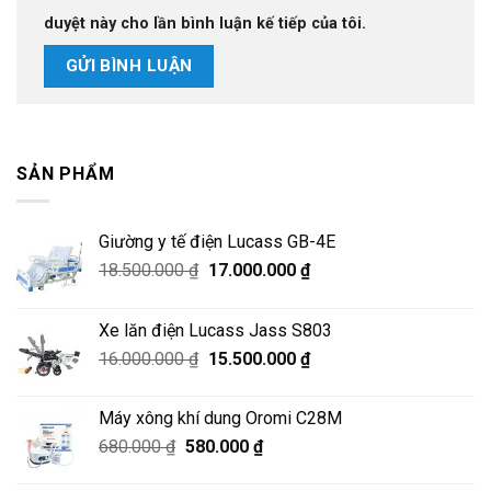
duyệt này cho lần bình luận kế tiếp của tôi.
SẢN PHẨM
Giường y tế điện Lucass GB-4E
Giá
Giá
18.500.000
₫
17.000.000
₫
gốc
hiện
là:
tại
Xe lăn điện Lucass Jass S803
18.500.000 ₫.
là:
Giá
Giá
16.000.000
₫
15.500.000
₫
17.000.000 ₫.
gốc
hiện
là:
tại
Máy xông khí dung Oromi C28M
16.000.000 ₫.
là:
Giá
Giá
680.000
₫
580.000
₫
15.500.000 ₫.
gốc
hiện