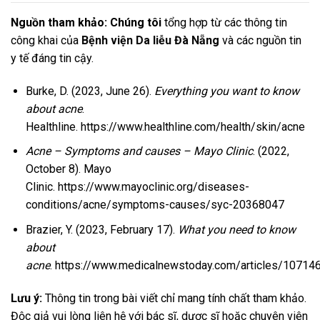
Nguồn tham khảo: Chúng tôi
tổng hợp từ các thông tin
công khai của
Bệnh viện Da liễu Đà Nẵng
và các nguồn tin
y tế đáng tin cậy.
Burke, D. (2023, June 26).
Everything you want to know
about acne
.
Healthline.
https://www.healthline.com/health/skin/acne
Acne – Symptoms and causes – Mayo Clinic
. (2022,
October 8). Mayo
Clinic.
https://www.mayoclinic.org/diseases-
conditions/acne/symptoms-causes/syc-20368047
Brazier, Y. (2023, February 17).
What you need to know
about
acne
.
https://www.medicalnewstoday.com/articles/1071
Lưu ý:
Thông tin trong bài viết chỉ mang tính chất tham khảo.
Độc giả vui lòng liên hệ với bác sĩ, dược sĩ hoặc chuyên viên