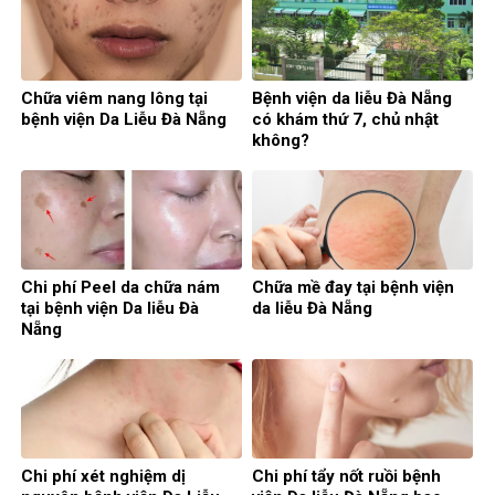
Chữa viêm nang lông tại
Bệnh viện da liễu Đà Nẵng
bệnh viện Da Liễu Đà Nẵng
có khám thứ 7, chủ nhật
không?
Chi phí Peel da chữa nám
Chữa mề đay tại bệnh viện
tại bệnh viện Da liễu Đà
da liễu Đà Nẵng
Nẵng
Chi phí xét nghiệm dị
Chi phí tẩy nốt ruồi bệnh