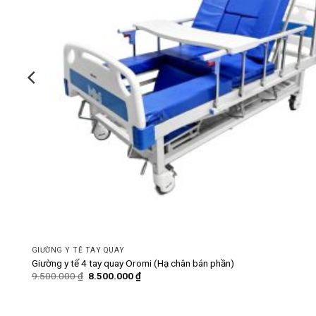
GIƯỜNG Y TẾ TAY QUAY
Giường y tế 4 tay quay Oromi (Hạ chân bán phần)
Giá
Giá
9.500.000
₫
8.500.000
₫
gốc
hiện
là:
tại
9.500.000 ₫.
là:
8.500.000 ₫.