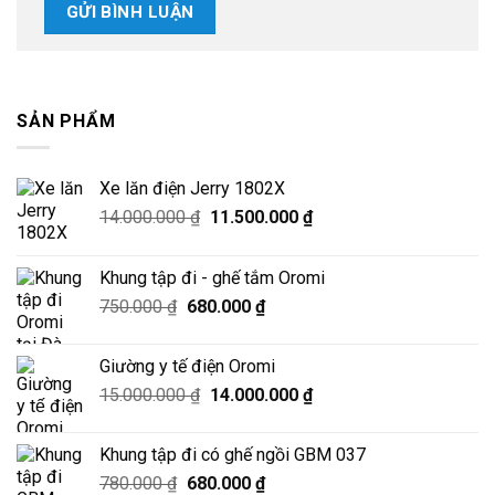
SẢN PHẨM
Xe lăn điện Jerry 1802X
Giá
Giá
14.000.000
₫
11.500.000
₫
gốc
hiện
là:
tại
Khung tập đi - ghế tắm Oromi
14.000.000 ₫.
là:
Giá
Giá
750.000
₫
680.000
₫
11.500.000 ₫.
gốc
hiện
là:
tại
Giường y tế điện Oromi
750.000 ₫.
là:
Giá
Giá
15.000.000
₫
14.000.000
₫
680.000 ₫.
gốc
hiện
là:
tại
Khung tập đi có ghế ngồi GBM 037
15.000.000 ₫.
là:
Giá
Giá
780.000
₫
680.000
₫
14.000.000 ₫.