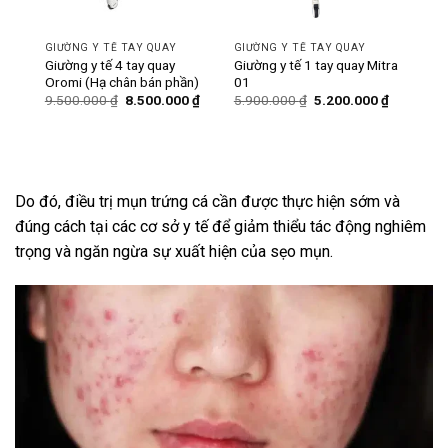
GIƯỜNG Y TẾ TAY QUAY
GIƯỜNG Y TẾ TAY QUAY
ó bô
Giường y tế 4 tay quay
Giường y tế 1 tay quay Mitra
Oromi (Hạ chân bán phần)
01
Giá
Giá
Giá
Giá
Giá
0
₫
9.500.000
₫
8.500.000
₫
5.900.000
₫
5.200.000
₫
hiện
gốc
hiện
gốc
hiện
tại
là:
tại
là:
tại
₫.
là:
9.500.000 ₫.
là:
5.900.000 ₫.
là:
6.200.000 ₫.
8.500.000 ₫.
5.200.000
Do đó, điều trị mụn trứng cá cần được thực hiện sớm và
đúng cách tại các cơ sở y tế để giảm thiểu tác động nghiêm
trọng và ngăn ngừa sự xuất hiện của sẹo mụn.