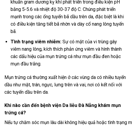
khuẩn gram dương kỵ khí phát triển trong điều kiện pH
bằng 5-5.6 và nhiệt độ 30-37 độ C. Chúng phát triển
mạnh trong các ống tuyến bã dầu trên da, đặc biệt là khi
có điều kiện tăng tiết bã nhờn và dày cổ nang lông tuyến
bã.
Tình trạng viêm nhiễm:
Sự có mặt của vi trùng gây
viêm nang lông, kích thích phản ứng viêm và hình thành
các dấu hiệu của mụn trứng cá như mụn đầu đen hoặc
mụn đầu trắng.
Mụn trứng cá thường xuất hiện ở các vùng da có nhiều tuyến
dầu như mặt, trán, ngực, lưng trên và vai, nơi có kết nối với
các tuyến dầu trên da.
Khi nào cần đến bệnh viện
Da liễu Đà Nẵng
khám mụn
trứng cá?
Nếu tự chăm sóc mụn lâu dài không hiệu quả hoặc tình trạng mụ