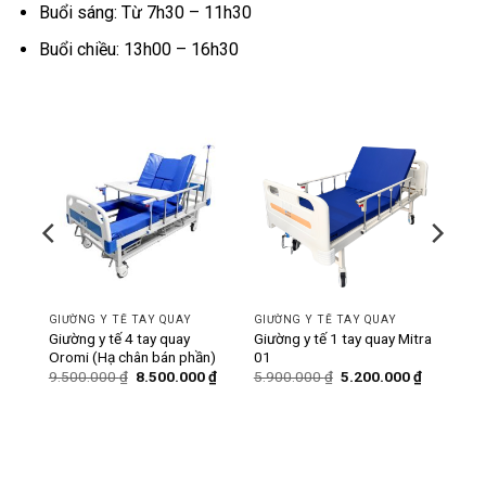
Buổi sáng: Từ 7h30 – 11h30
Buổi chiều: 13h00 – 16h30
-11%
-12%
GIƯỜNG Y TẾ TAY QUAY
GIƯỜNG Y TẾ TAY QUAY
ó bô
Giường y tế 4 tay quay
Giường y tế 1 tay quay Mitra
Oromi (Hạ chân bán phần)
01
Giá
Giá
Giá
Giá
Giá
0
₫
9.500.000
₫
8.500.000
₫
5.900.000
₫
5.200.000
₫
hiện
gốc
hiện
gốc
hiện
tại
là:
tại
là:
tại
₫.
là:
9.500.000 ₫.
là:
5.900.000 ₫.
là:
6.200.000 ₫.
8.500.000 ₫.
5.200.000