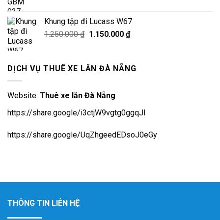
gốc
hiện
là:
tại
Khung tập đi Lucass W67
780.000 ₫.
là:
Giá
Giá
1.250.000
₫
1.150.000
₫
680.000 ₫.
gốc
hiện
là:
tại
1.250.000 ₫.
là:
DỊCH VỤ THUÊ XE LĂN ĐÀ NẴNG
1.150.000 ₫.
Website:
Thuê xe lăn Đà Nẵng
https://share.google/i3ctjW9vgtg0ggqJl
https://share.google/UqZhgeedEDsoJ0eGy
THÔNG TIN LIÊN HỆ