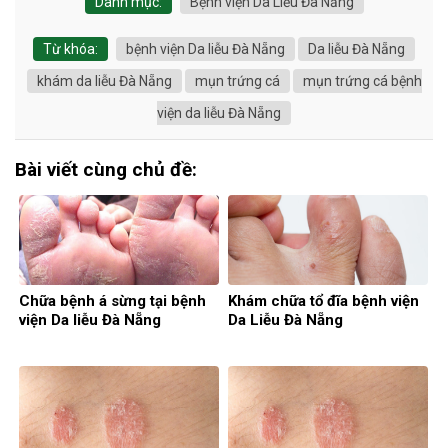
Danh mục:
Bệnh viện Da Liễu Đà Nẵng
Từ khóa:
bệnh viện Da liễu Đà Nẵng
Da liễu Đà Nẵng
khám da liễu Đà Nẵng
mụn trứng cá
mụn trứng cá bệnh
viện da liễu Đà Nẵng
Bài viết cùng chủ đề:
Chữa bệnh á sừng tại bệnh
Khám chữa tổ đĩa bệnh viện
viện Da liễu Đà Nẵng
Da Liễu Đà Nẵng