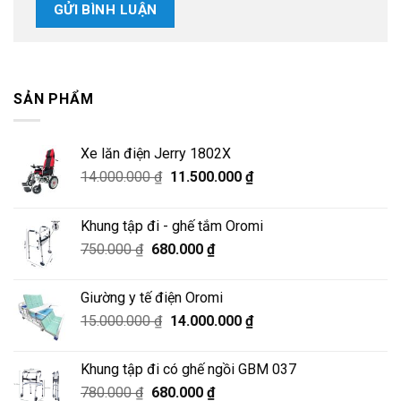
SẢN PHẨM
Xe lăn điện Jerry 1802X
Giá
Giá
14.000.000
₫
11.500.000
₫
gốc
hiện
là:
tại
Khung tập đi - ghế tắm Oromi
14.000.000 ₫.
là:
Giá
Giá
750.000
₫
680.000
₫
11.500.000 ₫.
gốc
hiện
là:
tại
Giường y tế điện Oromi
750.000 ₫.
là:
Giá
Giá
15.000.000
₫
14.000.000
₫
680.000 ₫.
gốc
hiện
là:
tại
Khung tập đi có ghế ngồi GBM 037
15.000.000 ₫.
là:
Giá
Giá
780.000
₫
680.000
₫
14.000.000 ₫.