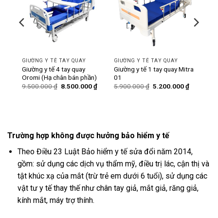
GIƯỜNG Y TẾ TAY QUAY
GIƯỜNG Y TẾ TAY QUAY
ó bô
Giường y tế 4 tay quay
Giường y tế 1 tay quay Mitra
Oromi (Hạ chân bán phần)
01
Giá
Giá
Giá
Giá
Giá
0
₫
9.500.000
₫
8.500.000
₫
5.900.000
₫
5.200.000
₫
hiện
gốc
hiện
gốc
hiện
tại
là:
tại
là:
tại
₫.
là:
9.500.000 ₫.
là:
5.900.000 ₫.
là:
6.200.000 ₫.
8.500.000 ₫.
5.200.000
Trường hợp không được hưởng bảo hiểm y tế
Theo Điều 23 Luật Bảo hiểm y tế sửa đổi năm 2014,
gồm: sử dụng các dịch vụ thẩm mỹ, điều trị lác, cận thị và
tật khúc xạ của mắt (trừ trẻ em dưới 6 tuổi), sử dụng các
vật tư y tế thay thế như chân tay giả, mắt giả, răng giả,
kính mắt, máy trợ thính.