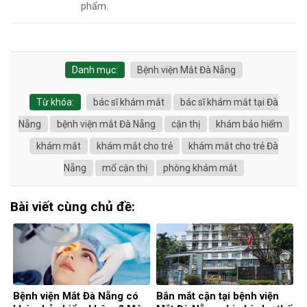
phẩm.
Danh mục:
Bệnh viện Mắt Đà Nẵng
Từ khóa:
bác sĩ khám mắt
bác sĩ khám mắt tại Đà
Nẵng
bệnh viện mắt Đà Nẵng
cận thị
khám bảo hiểm
khám mắt
khám mắt cho trẻ
khám mắt cho trẻ Đà
Nẵng
mổ cận thị
phòng khám mắt
Bài viết cùng chủ đề:
Bệnh viện Mắt Đà Nẵng có
Bắn mắt cận tại bệnh viện