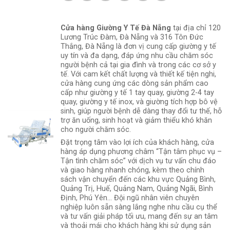
Cửa hàng Giường Y Tế Đà Nẵng
tại địa chỉ 120
Lương Trúc Đàm, Đà Nẵng và 316 Tôn Đức
Thắng, Đà Nẵng là đơn vị cung cấp giường y tế
uy tín và đa dạng, đáp ứng nhu cầu chăm sóc
người bệnh cả tại gia đình và trong các cơ sở y
tế. Với cam kết chất lượng và thiết kế tiện nghi,
cửa hàng cung ứng các dòng sản phẩm cao
cấp như giường y tế 1 tay quay, giường 2-4 tay
quay, giường y tế inox, và giường tích hợp bô vệ
sinh, giúp người bệnh dễ dàng thay đổi tư thế, hỗ
trợ ăn uống, sinh hoạt và giảm thiểu khó khăn
cho người chăm sóc.
Đặt trọng tâm vào lợi ích của khách hàng, cửa
hàng áp dụng phương châm “Tận tâm phục vụ –
Tận tình chăm sóc” với dịch vụ tư vấn chu đáo
và giao hàng nhanh chóng, kèm theo chính
sách vận chuyển đến các khu vực Quảng Bình,
Quảng Trị, Huế, Quảng Nam, Quảng Ngãi, Bình
Định, Phú Yên... Đội ngũ nhân viên chuyên
nghiệp luôn sẵn sàng lắng nghe nhu cầu cụ thể
và tư vấn giải pháp tối ưu, mang đến sự an tâm
và thoải mái cho khách hàng khi sử dụng sản