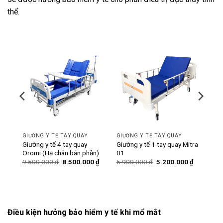
thể.
-11%
-12%
GIƯỜNG Y TẾ TAY QUAY
GIƯỜNG Y TẾ TAY QUAY
ó bô
Giường y tế 4 tay quay
Giường y tế 1 tay quay Mitra
Oromi (Hạ chân bán phần)
01
Giá
Giá
Giá
Giá
Giá
0
₫
9.500.000
₫
8.500.000
₫
5.900.000
₫
5.200.000
₫
hiện
gốc
hiện
gốc
hiện
tại
là:
tại
là:
tại
₫.
là:
9.500.000 ₫.
là:
5.900.000 ₫.
là:
6.200.000 ₫.
8.500.000 ₫.
5.200.000
Điều kiện hưởng bảo hiểm y tế khi mổ mắt