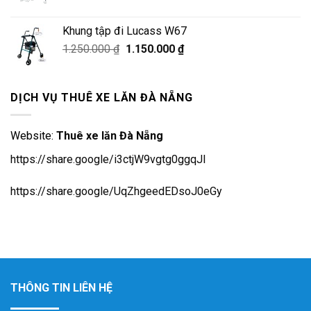
gốc
hiện
là:
tại
Khung tập đi Lucass W67
780.000 ₫.
là:
Giá
Giá
1.250.000
₫
1.150.000
₫
680.000 ₫.
gốc
hiện
là:
tại
1.250.000 ₫.
là:
DỊCH VỤ THUÊ XE LĂN ĐÀ NẴNG
1.150.000 ₫.
Website:
Thuê xe lăn Đà Nẵng
https://share.google/i3ctjW9vgtg0ggqJl
https://share.google/UqZhgeedEDsoJ0eGy
THÔNG TIN LIÊN HỆ