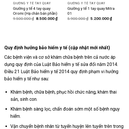
GIƯỜNG Y TẾ TAY QUAY
GIƯỜNG Y TẾ TAY QUAY
ó bô
Giường y tế 4 tay quay
Giường y tế 1 tay quay Mitra
Oromi (Hạ chân bán phần)
01
Giá
Giá
Giá
Giá
Giá
0
₫
9.500.000
₫
8.500.000
₫
5.900.000
₫
5.200.000
₫
hiện
gốc
hiện
gốc
hiện
tại
là:
tại
là:
tại
₫.
là:
9.500.000 ₫.
là:
5.900.000 ₫.
là:
6.200.000 ₫.
8.500.000 ₫.
5.200.000
Quy định hưởng bảo hiểm y tế (cập nhật mới nhất)
Các bệnh viện và cơ sở khám chữa bệnh trên cả nước áp
dụng quy định của Luật Bảo hiểm y tế sửa đổi năm 2014.
Điều 21 Luật Bảo hiểm y tế 2014 quy định phạm vi hưởng
bảo hiểm y tế như sau:
Khám bệnh, chữa bệnh, phục hồi chức năng, khám thai
sản, sinh con.
Khám bệnh sàng lọc, chẩn đoán sớm một số bệnh nguy
hiểm.
Vận chuyển bệnh nhân từ tuyến huyện lên tuyến trên trong