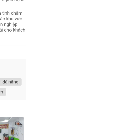
n tình chăm
các khu vực
ên nghiệp
mái cho khách
ại đà nẵng
ám