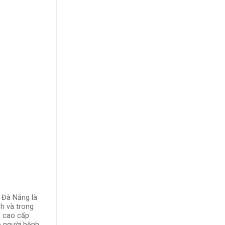
 Đà Nẵng là
nh và trong
m cao cấp
úp người bệnh