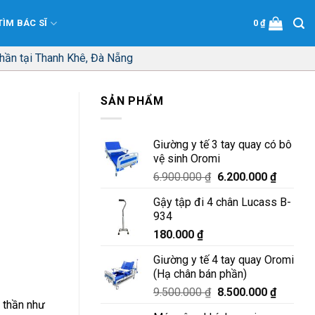
TÌM BÁC SĨ
0
₫
thần tại Thanh Khê, Đà Nẵng
SẢN PHẨM
Giường y tế 3 tay quay có bô
vệ sinh Oromi
Giá
Giá
6.900.000
₫
6.200.000
₫
gốc
hiện
Gậy tập đi 4 chân Lucass B-
là:
tại
934
6.900.000 ₫.
là:
180.000
₫
6.200.0
Giường y tế 4 tay quay Oromi
(Hạ chân bán phần)
Giá
Giá
9.500.000
₫
8.500.000
₫
m thần như
gốc
hiện