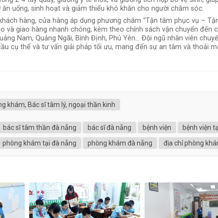
rợ ăn uống, sinh hoạt và giảm thiểu khó khăn cho người chăm sóc.
a khách hàng, cửa hàng áp dụng phương châm “Tận tâm phục vụ – Tậ
đáo và giao hàng nhanh chóng, kèm theo chính sách vận chuyển đến 
Quảng Nam, Quảng Ngãi, Bình Định, Phú Yên... Đội ngũ nhân viên chuy
ầu cụ thể và tư vấn giải pháp tối ưu, mang đến sự an tâm và thoải 
g khám, Bác sĩ tâm lý, ngoại thần kinh
bác sĩ tâm thần đà nẵng
bác sĩ đà nẵng
bệnh viện
bệnh viện t
phòng khám tại đà nẵng
phòng khám đà nẵng
địa chỉ phòng kh