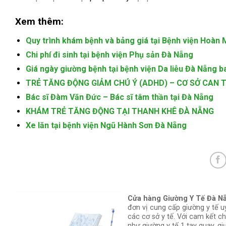
Xem thêm:
Quy trình khám bệnh và bảng giá tại Bệnh viện Hoàn
Chi phí đi sinh tại bệnh viện Phụ sản Đà Nẵng
Giá ngày giường bệnh tại bệnh viện Da liễu Đà Nẵng b
TRẺ TĂNG ĐỘNG GIẢM CHÚ Ý (ADHD) – CƠ SỞ CAN 
Bác sĩ Đàm Văn Đức – Bác sĩ tâm thần tại Đà Nẵng
KHÁM TRẺ TĂNG ĐỘNG TẠI THANH KHÊ ĐÀ NẴNG
Xe lăn tại bệnh viện Ngũ Hành Sơn Đà Nẵng
Cửa hàng Giường Y Tế Đà N
đơn vị cung cấp giường y tế u
các cơ sở y tế. Với cam kết c
như giường y tế 1 tay quay, gi