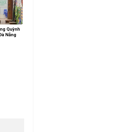
ơng Quỳnh
 Đà Nẵng