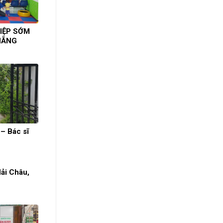
IỆP SỚM
NẴNG
– Bác sĩ
Hải Châu,