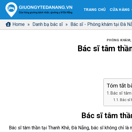
Bỏ
TRANG CHỦ
CỬA HÀNG
qua
nội
Home
»
Danh bạ bác sĩ
»
Bác sĩ - Phòng khám tại Đà N
dung
PHÒNG KHÁM, 
Bác sĩ tâm thầ
Tóm tắt bà
Bác sĩ tâm
Bác sĩ
Bác sĩ tâm thầ
Bác sĩ tâm thần tại Thanh Khê, Đà Nẵng, bác sĩ không chỉ là 