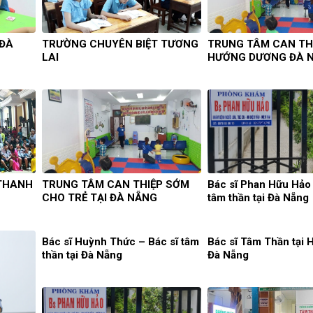
 ĐÀ
TRƯỜNG CHUYÊN BIỆT TƯƠNG
TRUNG TÂM CAN TH
LAI
HƯỚNG DƯƠNG ĐÀ 
 THANH
TRUNG TÂM CAN THIỆP SỚM
Bác sĩ Phan Hữu Hảo 
CHO TRẺ TẠI ĐÀ NẴNG
tâm thần tại Đà Nẵng
Bác sĩ Huỳnh Thức – Bác sĩ tâm
Bác sĩ Tâm Thần tại 
thần tại Đà Nẵng
Đà Nẵng