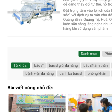
dễ dàng thay đổi tư thế, hỗ t
Đặt trọng tâm vào lợi ích củ
sóc” với dịch vụ tư vấn chu 
Quảng Bình, Quảng Trị, Huế, 
luôn sẵn sàng lắng nghe nhu c
hàng khi sử dụng sản phẩm.
Danh mục:
Phòn
Từ khóa:
bác sĩ
bác sĩ giỏi đà nẵng
bác sĩ tâm thần
bệnh viện đà nẵng
danh bạ bác sĩ
phòng khám
Bài viết cùng chủ đề: