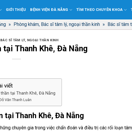
GIỚI THIỆU
BỆNH VIỆN ĐÀ NẴNG
TÌM THEO CHUYÊN KHOA
ẵng
»
Phòng khám, Bác sĩ tâm lý, ngoại thần kinh
»
Bác sĩ tâm 
BÁC SĨ TÂM LÝ, NGOẠI THẦN KINH
n tại Thanh Khê, Đà Nẵng
i viết
 thần tại Thanh Khê, Đà Nẵng
 Đỗ Văn Thanh Luân
n tại Thanh Khê, Đà Nẵng
những chuyên gia trong việc chẩn đoán và điều trị các rối loạn tâ