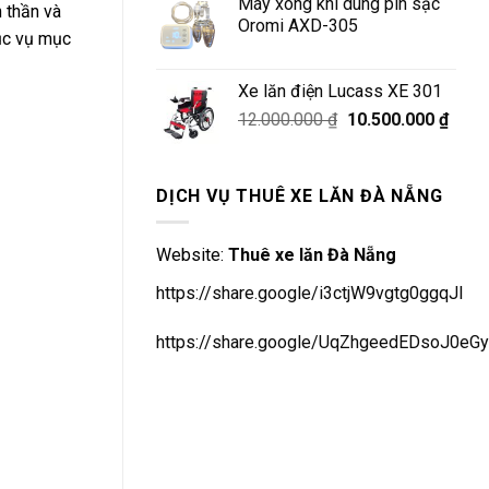
Máy xông khí dung pin sạc
là:
tại
h thần và
Oromi AXD-305
9.500.000 ₫.
là:
hục vụ mục
8.500.0
Xe lăn điện Lucass XE 301
Giá
Giá
12.000.000
₫
10.500.000
₫
gốc
hiện
là:
tại
12.000.000 ₫.
là:
DỊCH VỤ THUÊ XE LĂN ĐÀ NẴNG
10.50
Website:
Thuê xe lăn Đà Nẵng
https://share.google/i3ctjW9vgtg0ggqJl
https://share.google/UqZhgeedEDsoJ0eGy