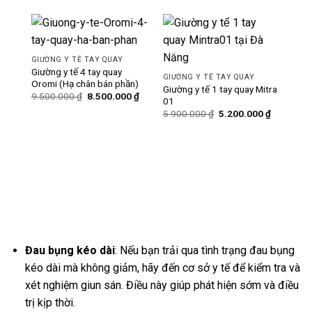
-11%
-12%
GIƯỜNG Y TẾ TAY QUAY
Giường y tế 4 tay quay
GIƯỜNG Y TẾ TAY QUAY
Oromi (Hạ chân bán phần)
Giường y tế 1 tay quay Mitra
Giá
Giá
9.500.000
₫
8.500.000
₫
01
gốc
hiện
Giá
Giá
là:
tại
5.900.000
₫
5.200.000
₫
gốc
hiện
9.500.000 ₫.
là:
là:
tại
8.500.000 ₫.
5.900.000 ₫.
là:
GIƯ
5.200.000
Giườ
hạ 
Đau bụng kéo dài
: Nếu bạn trải qua tình trạng đau bụng
kéo dài mà không giảm, hãy đến cơ sở y tế để kiểm tra và
xét nghiệm giun sán. Điều này giúp phát hiện sớm và điều
trị kịp thời.