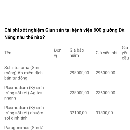
Chi phí xét nghiệm Giun sán tại bệnh viện 600 giường Đà
Nẵng như thế nào?
Giá
Đơn
Giá bảo
Tên
Giá viện phí
yêu
vị
hiểm
cầu
Schistosoma (Sán
máng) Ab miễn dịch
298000,00
296000,00
bán tự động
Plasmodium (Ký sinh
trùng sốt rét) Ag test
238000,00
236000,00
nhanh
Plasmodium (Ký sinh
trùng sốt rét) nhuộm
32100,00
31800,00
soi định tính
Paragonimus (Sán lá