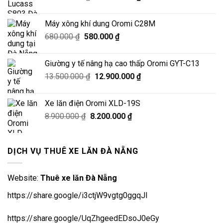
gốc
hiện
là:
tại
Máy xông khí dung Oromi C28M
16.000.000 ₫.
là:
Giá
Giá
680.000
₫
580.000
₫
15.500.000 ₫.
gốc
hiện
là:
tại
Giường y tế nâng hạ cao thấp Oromi GYT-C13
680.000 ₫.
là:
Giá
Giá
13.500.000
₫
12.900.000
₫
580.000 ₫.
gốc
hiện
là:
tại
Xe lăn điện Oromi XLD-19S
13.500.000 ₫.
là:
Giá
Giá
8.900.000
₫
8.200.000
₫
12.900.000 ₫.
gốc
hiện
là:
tại
8.900.000 ₫.
là:
DỊCH VỤ THUÊ XE LĂN ĐÀ NẴNG
8.200.000 ₫.
Website:
Thuê xe lăn Đà Nẵng
https://share.google/i3ctjW9vgtg0ggqJl
https://share.google/UqZhgeedEDsoJ0eGy