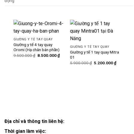
động
-11%
-12%
GIƯỜNG Y TẾ TAY QUAY
Giường y tế 4 tay quay
GIƯỜNG Y TẾ TAY QUAY
Oromi (Hạ chân bán phần)
Giường y tế 1 tay quay Mitra
Giá
Giá
9.500.000
₫
8.500.000
₫
01
gốc
hiện
Giá
Giá
là:
tại
5.900.000
₫
5.200.000
₫
gốc
hiện
9.500.000 ₫.
là:
là:
tại
8.500.000 ₫.
5.900.000 ₫.
là:
GIƯ
5.200.000
Giườ
hạ 
Địa chỉ và thông tin liên hệ:
Thời gian làm việc: