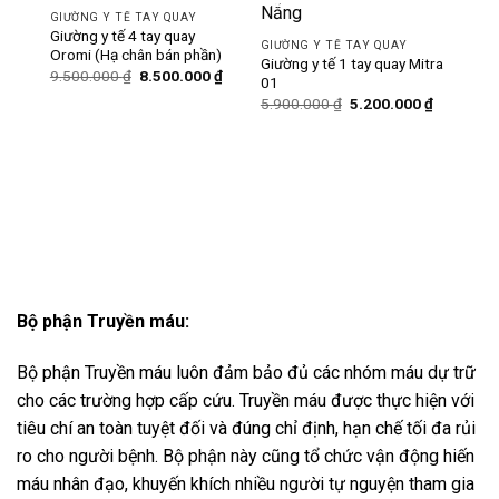
-11%
-12%
GIƯỜNG Y TẾ TAY QUAY
Giường y tế 4 tay quay
GIƯỜNG Y TẾ TAY QUAY
Oromi (Hạ chân bán phần)
Giường y tế 1 tay quay Mitra
Giá
Giá
9.500.000
₫
8.500.000
₫
01
gốc
hiện
Giá
Giá
là:
tại
5.900.000
₫
5.200.000
₫
gốc
hiện
9.500.000 ₫.
là:
là:
tại
8.500.000 ₫.
5.900.000 ₫.
là:
GIƯ
5.200.000
Giườ
hạ 
Bộ phận Truyền máu:
Bộ phận Truyền máu luôn đảm bảo đủ các nhóm máu dự trữ
cho các trường hợp cấp cứu. Truyền máu được thực hiện với
tiêu chí an toàn tuyệt đối và đúng chỉ định, hạn chế tối đa rủi
ro cho người bệnh. Bộ phận này cũng tổ chức vận động hiến
máu nhân đạo, khuyến khích nhiều người tự nguyện tham gia