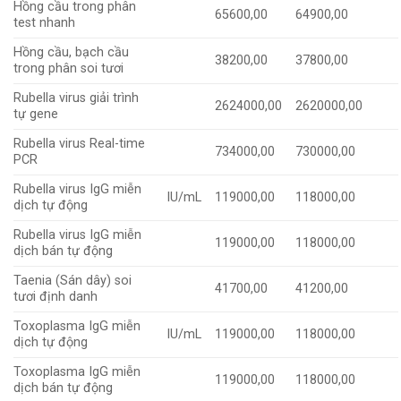
Hồng cầu trong phân
65600,00
64900,00
test nhanh
Hồng cầu, bạch cầu
38200,00
37800,00
trong phân soi tươi
Rubella virus giải trình
2624000,00
2620000,00
tự gene
Rubella virus Real-time
734000,00
730000,00
PCR
Rubella virus IgG miễn
IU/mL
119000,00
118000,00
dịch tự động
Rubella virus IgG miễn
119000,00
118000,00
dịch bán tự động
Taenia (Sán dây) soi
41700,00
41200,00
tươi định danh
Toxoplasma IgG miễn
IU/mL
119000,00
118000,00
dịch tự động
Toxoplasma IgG miễn
119000,00
118000,00
dịch bán tự động