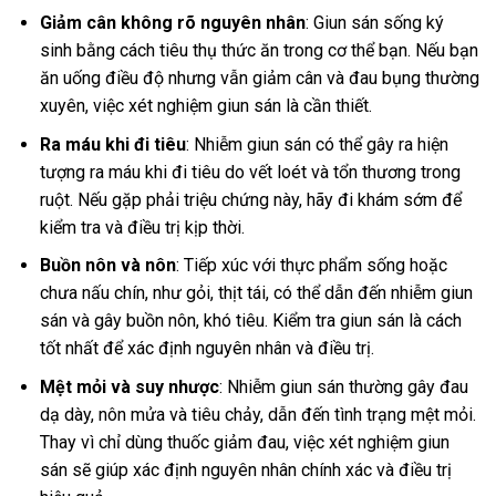
Giảm cân không rõ nguyên nhân
: Giun sán sống ký
sinh bằng cách tiêu thụ thức ăn trong cơ thể bạn. Nếu bạn
ăn uống điều độ nhưng vẫn giảm cân và đau bụng thường
xuyên, việc xét nghiệm giun sán là cần thiết.
Ra máu khi đi tiêu
: Nhiễm giun sán có thể gây ra hiện
tượng ra máu khi đi tiêu do vết loét và tổn thương trong
ruột. Nếu gặp phải triệu chứng này, hãy đi khám sớm để
kiểm tra và điều trị kịp thời.
Buồn nôn và nôn
: Tiếp xúc với thực phẩm sống hoặc
chưa nấu chín, như gỏi, thịt tái, có thể dẫn đến nhiễm giun
sán và gây buồn nôn, khó tiêu. Kiểm tra giun sán là cách
tốt nhất để xác định nguyên nhân và điều trị.
Mệt mỏi và suy nhược
: Nhiễm giun sán thường gây đau
dạ dày, nôn mửa và tiêu chảy, dẫn đến tình trạng mệt mỏi.
Thay vì chỉ dùng thuốc giảm đau, việc xét nghiệm giun
sán sẽ giúp xác định nguyên nhân chính xác và điều trị