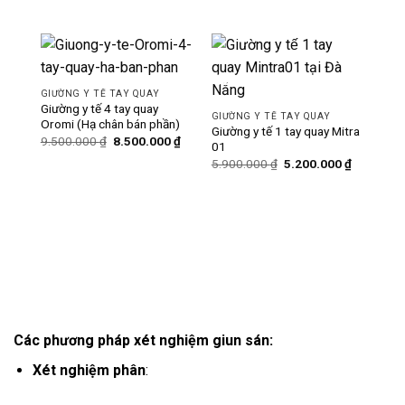
-11%
-12%
GIƯỜNG Y TẾ TAY QUAY
Giường y tế 4 tay quay
GIƯỜNG Y TẾ TAY QUAY
Oromi (Hạ chân bán phần)
Giường y tế 1 tay quay Mitra
Giá
Giá
9.500.000
₫
8.500.000
₫
01
gốc
hiện
Giá
Giá
là:
tại
5.900.000
₫
5.200.000
₫
gốc
hiện
9.500.000 ₫.
là:
là:
tại
8.500.000 ₫.
5.900.000 ₫.
là:
GIƯ
5.200.000
Giườ
hạ 
Các phương pháp xét nghiệm giun sán:
Xét nghiệm phân
: