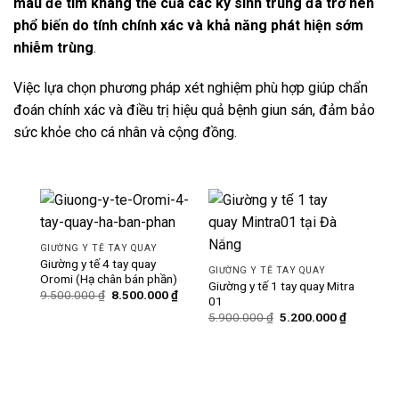
máu để tìm kháng thể của các ký sinh trùng đã trở nên
phổ biến do tính chính xác và khả năng phát hiện sớm
nhiễm trùng
.
Việc lựa chọn phương pháp xét nghiệm phù hợp giúp chẩn
đoán chính xác và điều trị hiệu quả bệnh giun sán, đảm bảo
sức khỏe cho cá nhân và cộng đồng.
-11%
-12%
GIƯỜNG Y TẾ TAY QUAY
Giường y tế 4 tay quay
GIƯỜNG Y TẾ TAY QUAY
Oromi (Hạ chân bán phần)
Giường y tế 1 tay quay Mitra
Giá
Giá
9.500.000
₫
8.500.000
₫
01
gốc
hiện
Giá
Giá
là:
tại
5.900.000
₫
5.200.000
₫
gốc
hiện
9.500.000 ₫.
là:
là:
tại
8.500.000 ₫.
5.900.000 ₫.
là:
GIƯ
5.200.000
Giườ
hạ 