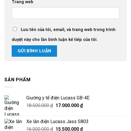
Trang web
Lưu tên của tôi, email, và trang web trong trình
duyệt này cho lần bình luận kế tiếp của tôi.
SẢN PHẨM
Giường y tế điện Lucass GB-4E
Giá
Giá
18.500.000
₫
17.000.000
₫
gốc
hiện
là:
tại
Xe lăn điện Lucass Jass S803
18.500.000 ₫.
là:
Giá
Giá
16.000.000
₫
15.500.000
₫
17.000.000 ₫.